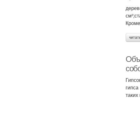
дерево
см²;ст
Кроме
читат
Объ
соб
Гипсо
гипса
таких