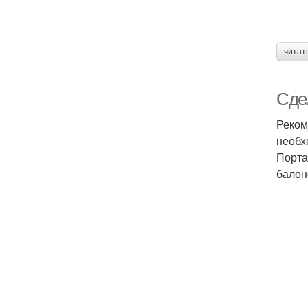
читат
Сде
Реком
необх
Порта
балон