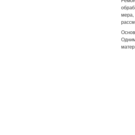
Ремон
обраб
мера,
рассм
Основ
Одним
матер