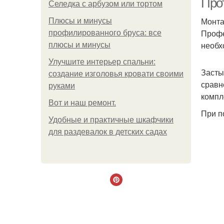
Про
Селедка с арбузом или тортом
Монта
Плюсы и минусы
Профе
профилированного бруса: все
необх
плюсы и минусы
Улучшите интерьер спальни:
Засты
создание изголовья кровати своими
сравн
руками
компл
Boт и наш ремoнт.
При п
Удобные и практичные шкафчики
для раздевалок в детских садах