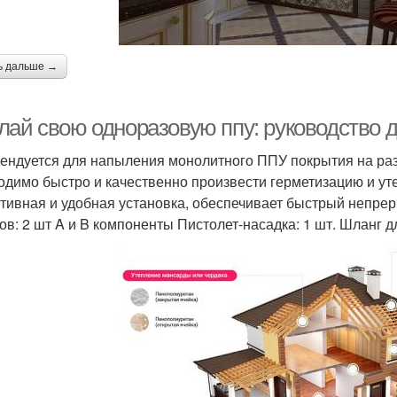
ь дальше →
лай свою одноразовую ппу: руководство
ендуется для напыления монолитного ППУ покрытия на раз
одимо быстро и качественно произвести герметизацию и уте
тивная и удобная установка, обеспечивает быстрый непре
ов: 2 шт A и B компоненты Пистолет-насадка: 1 шт. Шланг д