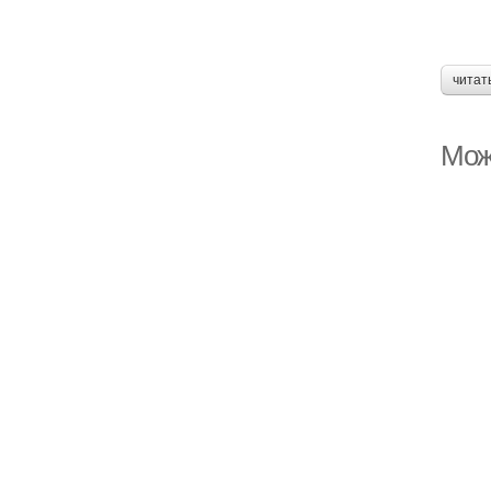
читат
Мож