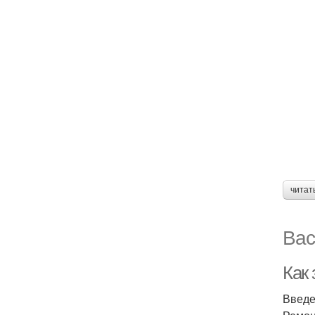
читат
Вас
Как
Введ