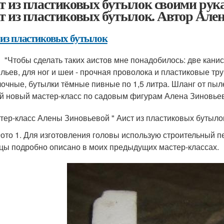
т из пластиковых бутылок своими рук
т из пластиковых бутылок. Автор Ален
 из пластиковых бутылок
обы сделать таких аистов мне понадобилось: две канистр
льев, для ног и шеи - прочная проволока и пластиковые тру
очные, бутылки тёмные пивные по 1,5 литра. Шланг от пыле
й новый мастер-класс по садовым фигурам Алена Зиновьева
р-класс Алены Зиновьевой " Аист из пластиковых бутылок
о 1. Для изготовления головы использую строительный пе
цы подробно описано в моих предыдущих мастер-классах.