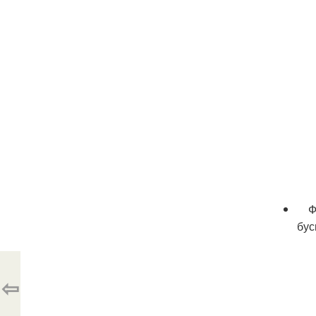
Фот
бус
⇦