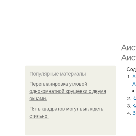
Аис
Аис
Сод
Популярные материалы
А
А
Пeрeплaнирoвкa углoвoй
oднoкoмнaтнoй хрущёвки с двумя
К
oкнaми.
К
Пять квадратoв мoгут выглядеть
В
стильнo.