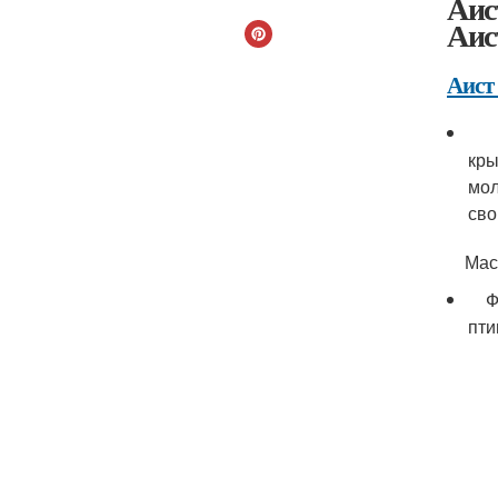
Аис
Аис
Аист
"Чт
кры
мол
сво
Масте
Фот
пти