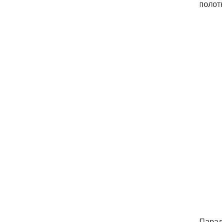
полот
Парал