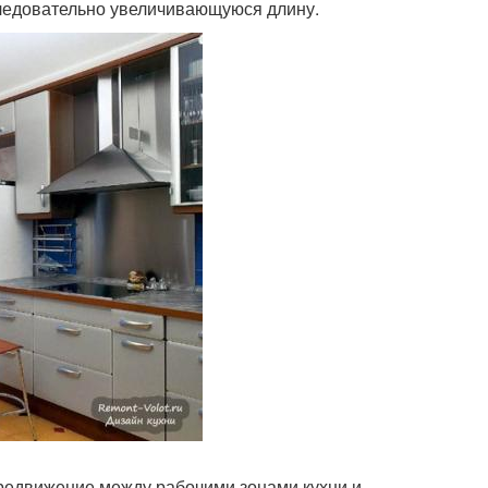
ледовательно увеличивающуюся длину.
редвижение между рабочими зонами кухни и