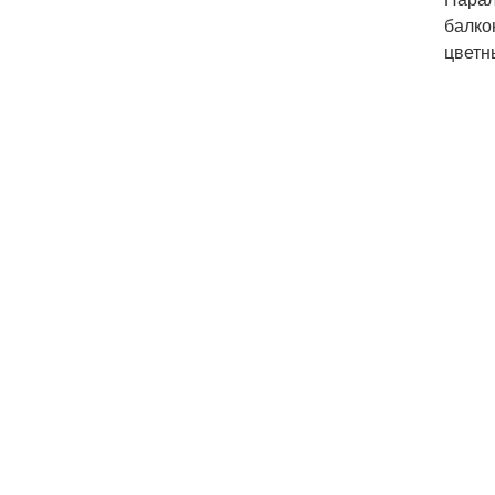
балко
цветн