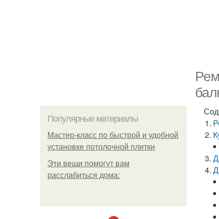
Рем
бал
Сод
Популярные материалы
Р
К
Мастер-класс по быстрой и удобной
установке потолочной плитки
Д
Эти вещи помогут вам
Д
расслабиться дома: