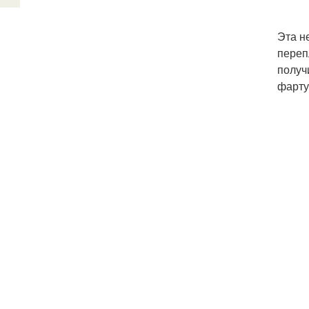
Эта н
переп
получ
фарту