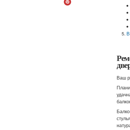
В
Рем
две
Ваш р
Плани
удачн
балко
Балко
стуль
натур