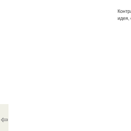
Контр
идея,
⇦