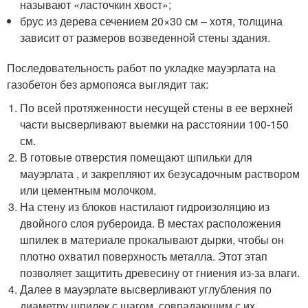
называют «ласточкин хвост»;
брус из дерева сечением 20×30 см – хотя, толщина
зависит от размеров возведенной стены здания.
Последовательность работ по укладке мауэрлата на
газобетон без армопояса выглядит так:
По всей протяженности несущей стены в ее верхней
части высверливают выемки на расстоянии 100-150
см.
В готовые отверстия помещают шпильки для
мауэрлата , и закрепляют их безусадочным раствором
или цементным молочком.
На стену из блоков настилают гидроизоляцию из
двойного слоя рубероида. В местах расположения
шпилек в материале прокалывают дырки, чтобы он
плотно охватил поверхность металла. Этот этап
позволяет защитить древесину от гниения из-за влаги.
Далее в мауэрлате высверливают углубления по
диаметру шпилек с шагом, совпадающим с их