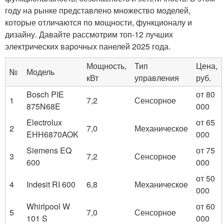
году на рынке представлено множество моделей,
которые отличаются по мощности, функционалу и
дизайну. Давайте рассмотрим топ-12 лучших
электрических варочных панелей 2025 года.
Мощность,
Тип
Цена,
№
Модель
кВт
управления
руб.
Bosch PIE
от 80
1
7,2
Сенсорное
875N68E
000
Electrolux
от 65
2
7,0
Механическое
EHH6870AOK
000
Siemens EQ
от 75
3
7,2
Сенсорное
600
000
от 50
4
Indesit RI 600
6,8
Механическое
000
Whirlpool W
от 60
5
7,0
Сенсорное
101 S
000