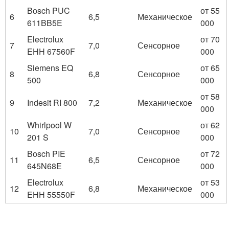
Bosch PUC
от 55
6
6,5
Механическое
611BB5E
000
Electrolux
от 70
7
7,0
Сенсорное
EHH 67560F
000
Siemens EQ
от 65
8
6,8
Сенсорное
500
000
от 58
9
Indesit RI 800
7,2
Механическое
000
Whirlpool W
от 62
10
7,0
Сенсорное
201 S
000
Bosch PIE
от 72
11
6,5
Сенсорное
645N68E
000
Electrolux
от 53
12
6,8
Механическое
EHH 55550F
000