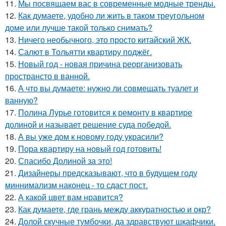
11.
Мы посвящаем вас в современные модные тренды.
12.
Как думаете, удобно ли жить в таком треугольном
доме или лучше такой только снимать?
13.
Ничего необычного, это просто китайский ЖК.
14.
Салют в Тольятти квартиру поджёг.
15.
Новый год - новая причина реорганизовать
пространсто в ванной.
16.
А что вы думаете: нужно ли совмещать туалет и
ванную?
17.
Полина Лурье готовится к ремонту в квартире
долиной и называет решение суда победой.
18.
А вы уже дом к новому году украсили?
19.
Пора квартиру на новый год готовить!
20.
Спасибо Долиной за это!
21.
Дизайнеры предсказывают, что в будущем году
миннимализм наконец - то сдаст пост.
22.
А какой цвет вам нравится?
23.
Как думаете, где грань между аккуратностью и окр?
24.
Долой скучные тумбочки, да здравствуют шкафчики.