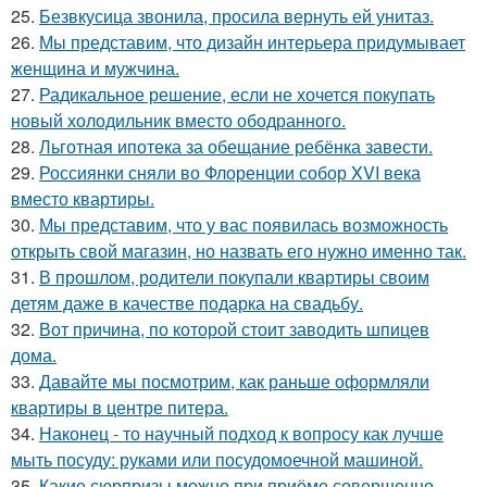
25.
Безвкусица звонила, просила вернуть ей унитаз.
26.
Мы представим, что дизайн интерьера придумывает
женщина и мужчина.
27.
Радикальное решение, если не хочется покупать
новый холодильник вместо ободранного.
28.
Льготная ипотека за обещание ребёнка завести.
29.
Россиянки сняли во Флоренции собор XVI века
вместо квартиры.
30.
Мы представим, что у вас появилась возможность
открыть свой магазин, но назвать его нужно именно так.
31.
В прошлом, родители покупали квартиры своим
детям даже в качестве подарка на свадьбу.
32.
Вот причина, по которой стоит заводить шпицев
дома.
33.
Давайте мы посмотрим, как раньше оформляли
квартиры в центре питера.
34.
Наконец - то научный подход к вопросу как лучше
мыть посуду: руками или посудомоечной машиной.
35.
Какие сюрпризы можно при приёме совершенно