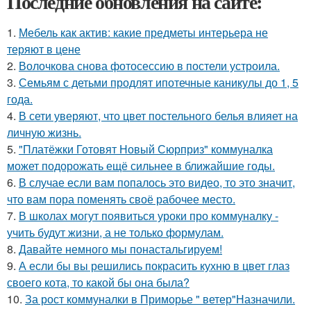
Последние обновления на сайте:
1.
Мебель как актив: какие предметы интерьера не
теряют в цене
2.
Волочкова снова фотосессию в постели устроила.
3.
Семьям с детьми продлят ипотечные каникулы до 1, 5
года.
4.
В сети уверяют, что цвет постельного белья влияет на
личную жизнь.
5.
"Платёжки Готовят Новый Сюрприз" коммуналка
может подорожать ещё сильнее в ближайшие годы.
6.
В случае если вам попалось это видео, то это значит,
что вам пора поменять своё рабочее место.
7.
В школах могут появиться уроки про коммуналку -
учить будут жизни, а не только формулам.
8.
Давайте немного мы понастальгируем!
9.
А если бы вы решились покрасить кухню в цвет глаз
своего кота, то какой бы она была?
10.
За рост коммуналки в Приморье " ветер"Назначили.