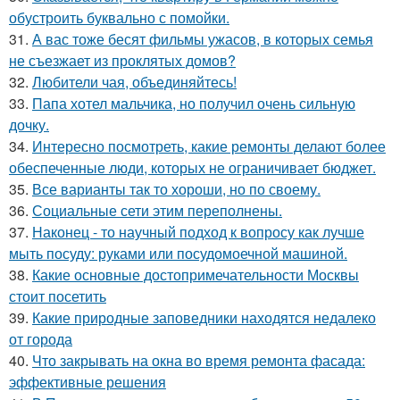
обустроить буквально с помойки.
31.
А вас тоже бесят фильмы ужасов, в которых семья
не съезжает из проклятых домов?
32.
Любители чая, объединяйтесь!
33.
Папа хотел мальчика, но получил очень сильную
дочку.
34.
Интересно посмотреть, какие ремонты делают более
обеспеченные люди, которых не ограничивает бюджет.
35.
Все варианты так то хороши, но по своему.
36.
Социальные сети этим переполнены.
37.
Наконец - то научный подход к вопросу как лучше
мыть посуду: руками или посудомоечной машиной.
38.
Какие основные достопримечательности Москвы
стоит посетить
39.
Какие природные заповедники находятся недалеко
от города
40.
Что закрывать на окна во время ремонта фасада:
эффективные решения