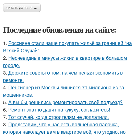
читать дальше →
Последние обновления на сайте:
1.
Россияне стали чаще покупать жильё за границей "на
Всякий Случай".
2.
Неочевидные минусы жихни в квартире в большом
городе.
3.
Держите советы о том, на чём нельзя экономить в
ремонте.
4.
Пенсионер из Москвы лишился 71 миллиона из-за
мошенников.
5.
А вы бы решились ремонтировать свой подъезд?
6.
Ремонт знатно давит на кукуху, согласитесь!
7.
Тот случай, когда строителям не доплатили.
8.
Представим, что у нас есть волшебная палочка,
которая наколдует вам в квартире всё, что угодно, но