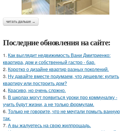
читать дальше →
Последние обновления на сайте:
1.
Как выглядит недвижимость Вани Дмитриенко:
квартира, дом и собственный гастро - бар.
2.
Коротко о дизайне квартир разных поколений.
3.
Ну давайте вместе подумаем, что дешевле: купить
квартиру или построить дом?
4.
Красиво, но очень сложно.
5.
В школах могут появиться уроки про коммуналку -
учить будут жизни, а не только формулам.
6.
Только не говорите, что не мечтали помыть ванную
так.
7.
А вы жалуетесь на свою жилпрощадь.