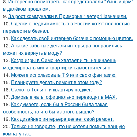
8.
Интересно посмотреть, как представляли "Умный дом"
в далёком прошлом.
9.
За рост коммуналки в Приморье " ветер"Назначили.
10.
Сделки с недвижимостью в России хотят полностью
перевести в безнал.
11.
Как сделать свой интерьер богаче с помощью цветов.
12.
А какие забытые детали интерьера понравились
может их вернуть в моду?
13.
Когда игры в Симс не хватает и ты начинаешь
моделировать мини квартирки самостоятельно.
14.
Можете использовать Т 9 или свою фантазию.
15.
Планируете делать ремонт в этом году?
16.
Салют в Тольятти квартиру поджёг.
17.
Домовые чаты официально переводят в MAX.
18.
Как думаете, если бы в России была такая
особенность, то что бы из этого вышло?
19.
Как дизайнер интерьера делает свой ремонт.
20.
Только не говорите, что не хотели помыть ванную
комнату так.