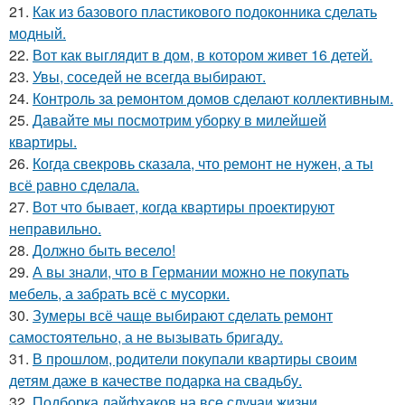
21.
Как из базового пластикового подоконника сделать
модный.
22.
Вот как выглядит в дом, в котором живет 16 детей.
23.
Увы, соседей не всегда выбирают.
24.
Контроль за ремонтом домов сделают коллективным.
25.
Давайте мы посмотрим уборку в милейшей
квартиры.
26.
Когда свекровь сказала, что ремонт не нужен, а ты
всё равно сделала.
27.
Вот что бывает, когда квартиры проектируют
неправильно.
28.
Должно быть весело!
29.
А вы знали, что в Германии можно не покупать
мебель, а забрать всё с мусорки.
30.
Зумеры всё чаще выбирают сделать ремонт
самостоятельно, а не вызывать бригаду.
31.
В прошлом, родители покупали квартиры своим
детям даже в качестве подарка на свадьбу.
32.
Подборка лайфхаков на все случаи жизни.