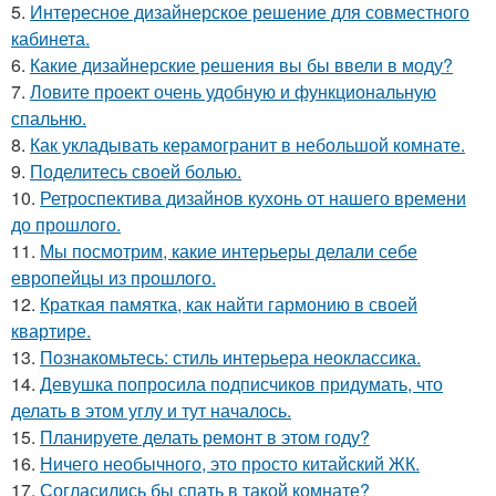
5.
Интересное дизайнерское решение для совместного
кабинета.
6.
Какие дизайнерские решения вы бы ввели в моду?
7.
Ловите проект очень удобную и функциональную
спальню.
8.
Как укладывать керамогранит в небольшой комнате.
9.
Поделитесь своей болью.
10.
Ретроспектива дизайнов кухонь от нашего времени
до прошлого.
11.
Мы посмотрим, какие интерьеры делали себе
европейцы из прошлого.
12.
Краткая памятка, как найти гармонию в своей
квартире.
13.
Познакомьтесь: стиль интерьера неоклассика.
14.
Девушка попросила подписчиков придумать, что
делать в этом углу и тут началось.
15.
Планируете делать ремонт в этом году?
16.
Ничего необычного, это просто китайский ЖК.
17.
Согласились бы спать в такой комнате?