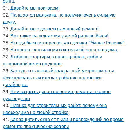
сына.
31.
Давайте мы поиграем!
32.
Папа хотел мальчика, но получил очень сильную
дочку.
33.
Давайте мы сделаем вам новый ремонт!
34.
Вот такие развлечения у детей раньше были!
35.
Всегда было интересно, что делают "Умные Розетки".
36.
Важность вентиляции в котельной частного дома
37.
Любишь квартиры в новостройках, люби и
штормовой ветер во дворе.
38.
Как сделать каждый квадратный метро комнаты
функциональным или как работаю настоящие
дизайнеры.
39.
Чем закрыть диван во время ремонта: полное
руководство
40.
Пленка для строительных работ: почему она
необходима на любой стройке
41.
Как защитить окна от пыли и повреждений во время
ремонта: практические советы