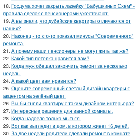
18.
Госдума хочет закрыть лазейку "Бабушкиных Схем" -
правила сделок с пенсионерами ужесточают.
19.
А вы знали, что дубайские квартиры отличаются от
наших?
20.
Наконец - то кто-то показал минусы "Современного"
ремонта.
21.
А почему наши пенсионеры не могут жить так же?
22.
Какой тип потолка нравится вам?
23.
Когда муж обещал закончить ремонт за несколько
недель.
24.
А какой цвет вам нравится?
25.
Оцените современный светлый дизайн квартиры с
акцентом на зелёный цвет.
26.
Вы бы сняли квартиру с таким дизайном интерьера?
27.
Интересные решения для ванной комнаты.
28.
Когда надоело только мыться.
29.
Вот как выглядит в дом, в котором живет 16 детей.
30.
За две недели родители сделали ремонт в комнате