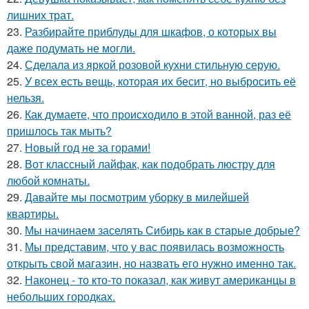
лишних трат.
23.
Разбирайте приблуды для шкафов, о которых вы
даже подумать не могли.
24.
Сделала из яркой розовой кухни стильную серую.
25.
У всех есть вещь, которая их бесит, но выбросить её
нельзя.
26.
Как думаете, что происходило в этой ванной, раз её
пришлось так мыть?
27.
Новый год не за горами!
28.
Вот классный лайфак, как подобрать люстру для
любой комнаты.
29.
Давайте мы посмотрим уборку в милейшей
квартиры.
30.
Мы начинаем заселять Сибирь как в старые добрые?
31.
Мы представим, что у вас появилась возможность
открыть свой магазин, но назвать его нужно именно так.
32.
Наконец - то кто-то показал, как живут американцы в
небольших городках.