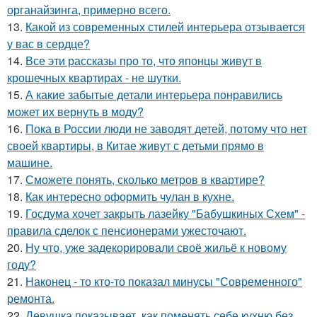
органайзинга, примерно всего.
13.
Какой из современных стилей интерьера отзывается
у вас в сердце?
14.
Все эти рассказы про то, что японцы живут в
крошечных квартирах - не шутки.
15.
А какие забытые детали интерьера понравились
может их вернуть в моду?
16.
Пока в России люди не заводят детей, потому что нет
своей квартиры, в Китае живут с детьми прямо в
машине.
17.
Сможете понять, сколько метров в квартире?
18.
Как интересно оформить чулан в кухне.
19.
Госдума хочет закрыть лазейку "Бабушкиных Схем" -
правила сделок с пенсионерами ужесточают.
20.
Ну что, уже задекорировали своё жильё к новому
году?
21.
Наконец - то кто-то показал минусы "Современного"
ремонта.
22.
Девушка показывает, как поменять себе кухню без