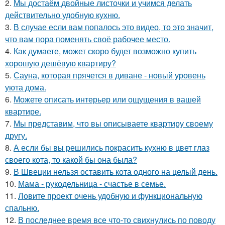
2.
Мы достаём двойные листочки и учимся делать
действительно удобную кухню.
3.
В случае если вам попалось это видео, то это значит,
что вам пора поменять своё рабочее место.
4.
Как думаете, может скоро будет возможно купить
хорошую дешёвую квартиру?
5.
Сауна, которая прячется в диване - новый уровень
уюта дома.
6.
Можете описать интерьер или ощущения в вашей
квартире.
7.
Мы представим, что вы описываете квартиру своему
другу.
8.
А если бы вы решились покрасить кухню в цвет глаз
своего кота, то какой бы она была?
9.
В Швеции нельзя оставить кота одного на целый день.
10.
Мама - рукодельница - счастье в семье.
11.
Ловите проект очень удобную и функциональную
спальню.
12.
В последнее время все что-то свихнулись по поводу