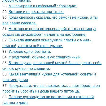
любой комнаты.
28.
Мы поиграем в мебельный "Крокодил".
29.
Вот они и перестали прятаться.
30.
Когда свекровь сказала, что ремонт не нужен, а ты
всё равно сделала.
31.
Некоторые цвета интерьера действительно могут
создавать дискомфорт и влиять на настроение.
32.
Сначала девушки обнаружили пласты с мини -
плиткой, а потом всё как в тумане.
33.
Условие одно: без мата.
34.
У родителей, обычно, вкус специфичный.
35.
В том случае, если вашей мечтой было сделать себе
синюю кухню - не спешите.
36.
Какая вентиляция нужна для котельной: советы и
рекомендации
37.
Представьте, что вы съезжаетесь с партнёром, а он
просит выбросить из дома вашего питомца.
38.
Полное руководство по вентиляции в котельной
частного дома