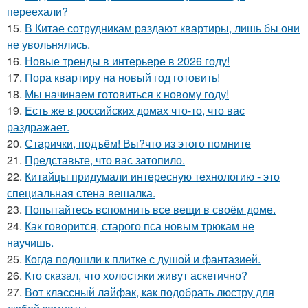
переехали?
15.
В Китае сотрудникам раздают квартиры, лишь бы они
не увольнялись.
16.
Новые тренды в интерьере в 2026 году!
17.
Пора квартиру на новый год готовить!
18.
Мы начинаем готовиться к новому году!
19.
Есть же в российских домах что-то, что вас
раздражает.
20.
Старички, подъём! Вы?что из этого помните
21.
Представьте, что вас затопило.
22.
Китайцы придумали интересную технологию - это
специальная стена вешалка.
23.
Попытайтесь вспомнить все вещи в своём доме.
24.
Как говорится, старого пса новым трюкам не
научишь.
25.
Когда подошли к плитке с душой и фантазией.
26.
Кто сказал, что холостяки живут аскетично?
27.
Вот классный лайфак, как подобрать люстру для