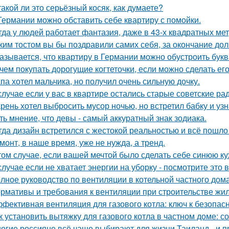
такой ли это серьёзный косяк, как думаете?
Германии можно обставить себе квартиру с помойки.
гда у людей работает фантазия, даже в 43-х квадратных ме
ким тостом вы бы поздравили самих себя, за окончание до
азывается, что квартиру в Германии можно обустроить букв
чем покупать дорогущие когтеточки, если можно сделать ег
па хотел мальчика, но получил очень сильную дочку.
случае если у вас в квартире остались старые советские ра
рень хотел выбросить мусор ночью, но встретил бабку и узна
ть мнение, что девы - самый аккуратный знак зодиака.
гда дизайн встретился с жестокой реальностью и всё пошло 
монт, в наше время, уже не нужда, а тренд.
том случае, если вашей мечтой было сделать себе синюю ку
случае если не хватает энергии на уборку - посмотрите это 
лное руководство по вентиляции в котельной частного дом
рмативы и требования к вентиляции при строительстве жил
фективная вентиляция для газового котла: ключ к безопас
к установить вытяжку для газового котла в частном доме: 
огие россияне всё чаще выбирают для жизни Таиланд - и п