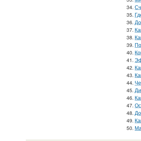
34.
Сч
35.
Гд
36.
До
37.
Ка
38.
Ка
39.
По
40.
Ко
41.
Эф
42.
Ка
43.
Ка
44.
Че
45.
Ди
46.
Ка
47.
Ос
48.
До
49.
Ка
50.
Ма