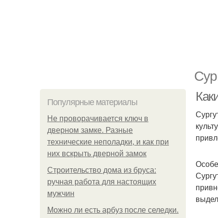
Сур
Каки
Популярные материалы
Сургу
Не проворачивается ключ в
культ
дверном замке. Разные
привл
технические неполадки, и как при
них вскрыть дверной замок
Особе
Строительство дома из бруса:
Сургу
ручная работа для настоящих
привн
мужчин
выдел
Можно ли есть арбуз после селедки.