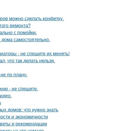
тров можно сделать конфетку.
лгого ремонта?
ально с помойки.
о дома самостоятельно.
диаторы - не спешите их менять!
л, что так делать нельзя.
не по плану.
хню - не спешите.
видео.
а
ых домов: что нужно знать
ности и экономичности
советы и рекомендации
ричин на это немало.