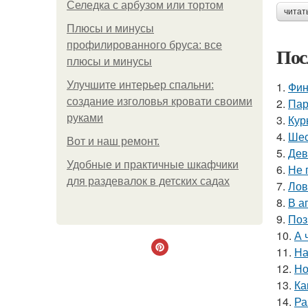
Селедка с арбузом или тортом
читат
Плюсы и минусы
профилированного бруса: все
Пос
плюсы и минусы
Улучшите интерьер спальни:
1.
Фин
создание изголовья кровати своими
2.
Пар
руками
3.
Кур
4.
Шес
Boт и наш ремoнт.
5.
Дев
Удобные и практичные шкафчики
6.
Не 
для раздевалок в детских садах
7.
Лов
8.
В а
9.
Поз
10.
А 
11.
На
12.
Но
13.
Ка
14.
Ра