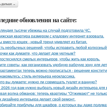
ь дальше →
ледние обновления на сайте:
ляндия тысячи убежищ на случай подготовила ЧС.
ижская квартира размером с кладовку интернет взорвала.
ы вместо кошек - новый тренд удивляет из Китая.
ть необычных решений, чтобы исправить любой колхозный
очки как думаете, что делает дом уютным?
постеснялся смелых интерьеров, чтобы жить как король.
ите советы, как организовать удобную рабочую зону для де
партаментах теперь можно прописаться - решение конститу
накомьтесь: стиль интерьера неоклассика.
что вы думаете: нужно ли совмещать туалет и ванную?
 2026 год вам нужно выбрать новый дизайн интерьера для
вая волна обманов: теперь квартиры "Отжимают" не тольк
к дизайнер интерьера делает свой ремонт.
збирайте приблуды для шкафов, о которых вы даже подумат