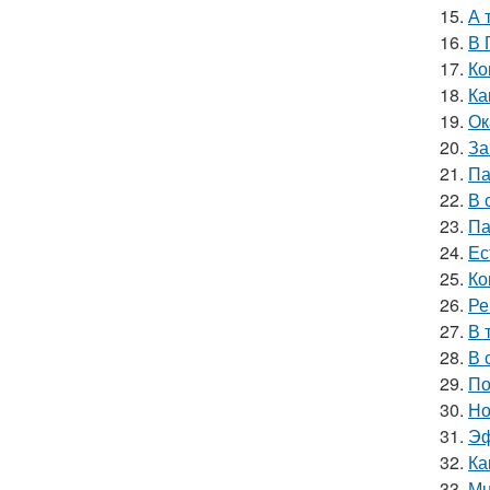
15.
А 
16.
В 
17.
Ко
18.
Ка
19.
Ок
20.
За
21.
Па
22.
В 
23.
Па
24.
Ес
25.
Ко
26.
Ре
27.
В 
28.
В 
29.
По
30.
Но
31.
Эф
32.
Ка
33.
Мн