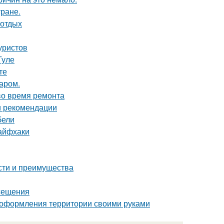
тране.
 отдых
уристов
Туле
те
аром.
во время ремонта
и рекомендации
бели
лайфхаки
сти и преимущества
осещения
 оформления территории своими руками