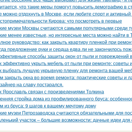
итается, что такие меры помогут повысить демографию в с
е можно отдохнуть в Москве, если любите спорт и активный
стопримечательности Кирова: что посмотреть в первые
кие музеи Москвы считаются самыми популярными среди т
кие менее известные, но интересные места можно найти в 
лное руководство: как закрыть квартиру пленкой при ремон
гда предложение руки и сердца едва ли не закончилось пож
фективные способы защиты окон от пыли и повреждений 
к эффективно укрыть мебель от пыли при ремонте: советы 
к выбрать лучшую укрывную пленку для ремонта вашей ме
м закрыть окна во время ремонта: практические советы и 
зайнер на славу постарался.
к Ярославль связан с произведениями Толкина
енняя стройка дома из профилированного бруса: особенно
м из бруса: 9 шагов к вашему мечтому дому
кие музеи Петрозаводска считаются обязательными для п
ленький участок – большие возможности: дачные идеи для