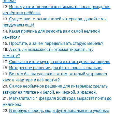
огнём?
12.
Ипотеку хотят полностью списывать после рождения
четвёртого ребёнка.
13.
Существует столько стилей интерьера, давайте мы
придумаем ещё!
14.
Какая причина для ремонта вам самой нелепой
кажется?
15.
Простите, а зачем переделывать старую мебель?
16.
А есть ли возможность отремонтировать эту
комнату?
17.
Сколько в итоге мусора они из этого дома вытащили.
18.
Интересное решение для фото - зоны в спальне.
19.
Вот что бы вы сделали с котом, который устраивает
хаос в квартире и всё портит?
20.
Самое необычное решение для интерьера: сделать
затирку на плитке ни белой, ни чёрной, а красной.
21.
Маткапитал с 1 февраля 2026 года вырастет почти до
миллиона.
22.
В первую очередь люди функциональные и удобные