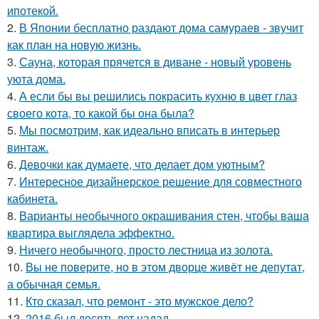
ипотекой.
2.
В Японии бесплатно раздают дома самураев - звучит
как план на новую жизнь.
3.
Сауна, которая прячется в диване - новый уровень
уюта дома.
4.
А если бы вы решились покрасить кухню в цвет глаз
своего кота, то какой бы она была?
5.
Мы посмотрим, как идеально вписать в интерьер
винтаж.
6.
Девочки как думаете, что делает дом уютным?
7.
Интересное дизайнерское решение для совместного
кабинета.
8.
Варианты необычного окрашивания стен, чтобы ваша
квартира выглядела эффектно.
9.
Ничего необычного, просто лестница из золота.
10.
Вы не поверите, но в этом дворце живёт не депутат,
а обычная семья.
11.
Кто сказал, что ремонт - это мужское дело?
12.
2016 был десять лет надад.