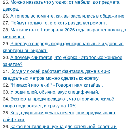
25.
Можно назвать что угодно: от мебели, до предмета
декора.
26.
А теперь вспомните, как вы заселялись в общежитие.
27.
Поймут только те, кто хоть раз делал ремонт.
28.
Маткапитал с 1 февраля 2026 года вырастет почти до
миллиона.
29.
В первую очередь люди функциональные и удобные
квартиры выбирают.
30.
А почему считается, что уборка - это только женское
занятие?
31.
Когда у людей работает фантазия, даже в 43-х
квадратных метров можно сделать конфетку.
32.
"Никакой ипотеки! " - Говорят нам китайцы.
33.
У родителей, обычно, вкус специфичный.
34.
Эксперты предупреждают, что вторичное жильё
скоро подорожает, и сразу на 10%.
35.
Когда дурочкам делать нечего, они придумывают
лайфхаки.
36.
Какая вентиляция нужна для котельной: советы и