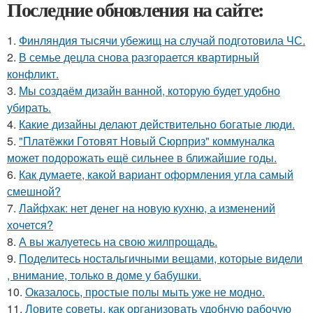
Последние обновления на сайте:
1.
Финляндия тысячи убежищ на случай подготовила ЧС.
2.
В семье децла снова разгорается квартирный
конфликт.
3.
Мы создаём дизайн ванной, которую будет удобно
убирать.
4.
Какие дизайны делают действительно богатые люди.
5.
"Платёжки Готовят Новый Сюрприз" коммуналка
может подорожать ещё сильнее в ближайшие годы.
6.
Как думаете, какой вариант оформления угла самый
смешной?
7.
Лайфхак: нет денег на новую кухню, а изменений
хочется?
8.
А вы жалуетесь на свою жилпрощадь.
9.
Поделитесь ностальгичными вещами, которые видели
, внимание, только в доме у бабушки.
10.
Оказалось, простые полы мыть уже не модно.
11.
Ловите советы, как организовать удобную рабочую