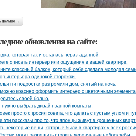
ь дальше →
ледние обновления на сайте:
адка, которая так и осталась неразгаданной.
ете описать интерьер или ощущения в вашей квартире.
ните классный балкон, который себе сделала молодая семь
ор интерьера одинокой сторожки.
ольятти подростки разгромили дом, снятый на ночь.
 можно красиво оформить интерьер с цветочными элемента
елитесь своей болью.
 нужно выбрать дизайн ванной комнаты.
овек просто спросил совета, что делать с пустым углом и ту
е эти рассказы про то, что японцы живут в крошечных кварти
ть некоторые вещи, которые были в квартирах у всех росси
России могут разрешить строить деревянные небоскрёбы.