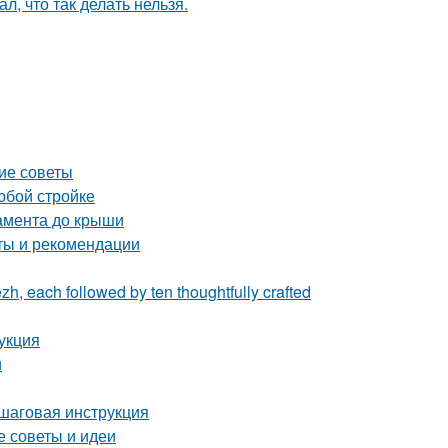
л, что так делать нельзя.
кие советы
юбой стройке
дамента до крыши
еты и рекомендации
zh, each followed by ten thoughtfully crafted
укция
и
ошаговая инструкция
е советы и идеи