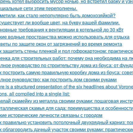
рень хотел выбросить мусор ночью, но встретил бабку и узна
циальные сети этим переполнены.
метили, как стало непопулярно быть домохозяйкой?
существует ли вообще цвет, на букву вашей фамилии.
новные требования к вентиляции в котельной до 30 кВт
кие водные пространства можно использовать для отдыха
веты по защите окон от загрязнений во время ремонта
к защитить стены пленкой и пол гофрокартоном: практичес
енка для строительных работ: почему она необходима на л
лное руководство по строительству дома из бруса: от фун
к построить самую правильную коробку дома из бруса: сов
лное руководство: как построить дом своими руками
re is a structured presentation of the six headlines about Vorone
ns, all compiled into a single list:
елай скамейку из металла своими руками: пошаговая инстр
таллическая скамья для сада: преимущества и особенност
кие исторические личности связаны с городом
к правильно установить потолочный двухрядный карниз: п
к облагородить дачный участок своими руками: практически