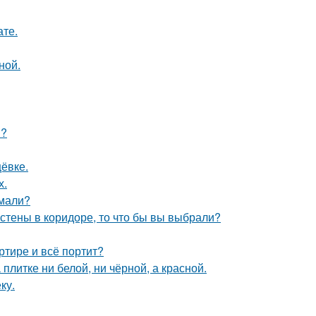
ате.
ной.
и?
ёвке.
х.
умали?
 стены в коридоре, то что бы вы выбрали?
ртире и всё портит?
литке ни белой, ни чёрной, а красной.
ку.