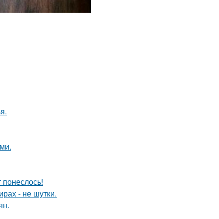
я.
ми.
т понеслось!
рах - не шутки.
ян.