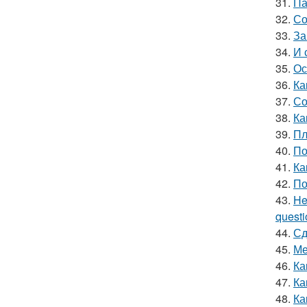
31.
Па
32.
Со
33.
За
34.
И 
35.
Ос
36.
Ка
37.
Со
38.
Ка
39.
Пл
40.
По
41.
Ка
42.
По
43.
He
questio
44.
Сд
45.
Ме
46.
Ка
47.
Ка
48.
Ка