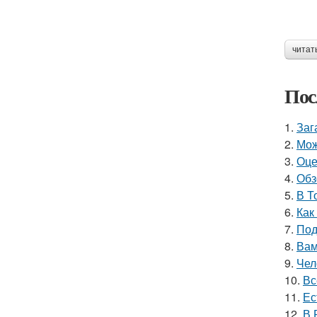
читат
Пос
1.
Заг
2.
Мож
3.
Оце
4.
Обз
5.
В Т
6.
Как
7.
Под
8.
Вам
9.
Чел
10.
Вс
11.
Ес
12.
В 