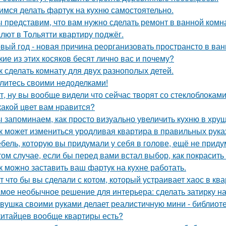
имся делать фартук на кухню самостоятельно.
 представим, что вам нужно сделать ремонт в ванной комн
лют в Тольятти квартиру поджёг.
вый год - новая причина реорганизовать пространсто в ван
кие из этих косяков бесят лично вас и почему?
к сделать комнату для двух разнополых детей.
литесь своими недоделками!
т, ну вы вообще видели что сейчас творят со стеклоблокам
какой цвет вам нравится?
 запоминаем, как просто визуально увеличить кухню в хрущ
к может измениться уродливая квартира в правильных рука
бель, которую вы придумали у себя в голове, ещё не прид
том случае, если бы перед вами встал выбор, как покрасить
к можно заставить ваш фартук на кухне работать.
т что бы вы сделали с котом, который устраивает хаос в ква
мое необычное решение для интерьера: сделать затирку на п
вушка своими руками делает реалистичную мини - библиоте
китайцев вообще квартиры есть?