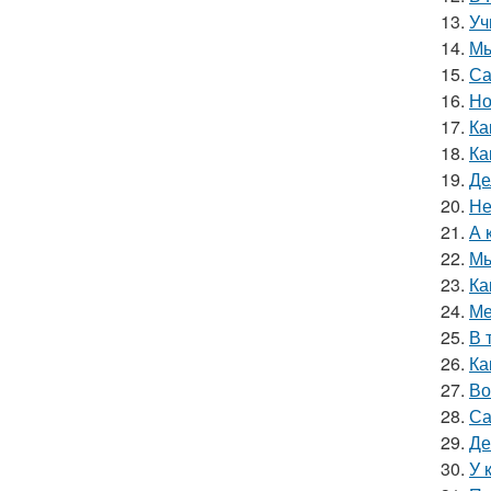
13.
Уч
14.
Мы
15.
Са
16.
Но
17.
Ка
18.
Ка
19.
Де
20.
Не
21.
А 
22.
Мы
23.
Ка
24.
Ме
25.
В 
26.
Ка
27.
Во
28.
Са
29.
Де
30.
У 