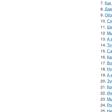
7.
Как
8.
Дав
9.
Обз
10.
Сп
11.
Ше
12.
Мы
13.
А 
14.
То
15.
Са
16.
Ка
17.
Во
18.
Ну
19.
А 
20.
Зу
21.
Ко
22.
Ин
23.
Мы
24.
Ро
25.
Не