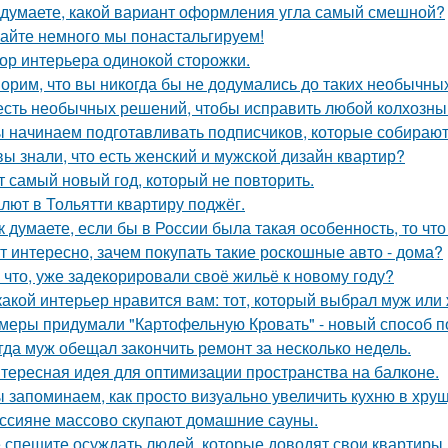
 думаете, какой вариант оформления угла самый смешной?
айте немного мы понастальгируем!
ор интерьера одинокой сторожки.
орим, что вы никогда бы не додумались до таких необычны
сть необычных решений, чтобы исправить любой колхозны
 начинаем подготавливать подписчиков, которые собираютс
вы знали, что есть женский и мужской дизайн квартир?
т самый новый год, который не повторить.
лют в Тольятти квартиру поджёг.
к думаете, если бы в России была такая особенность, то чт
т интересно, зачем покупать такие роскошные авто - дома?
 что, уже задекорировали своё жильё к новому году?
какой интерьер нравится вам: тот, который выбрал муж или
меры придумали "Картофельную Кровать" - новый способ п
гда муж обещал закончить ремонт за несколько недель.
тересная идея для оптимизации пространства на балконе.
 запоминаем, как просто визуально увеличить кухню в хрущ
ссияне массово скупают домашние сауны.
 спешите осуждать людей, которые доводят свои квартиры д