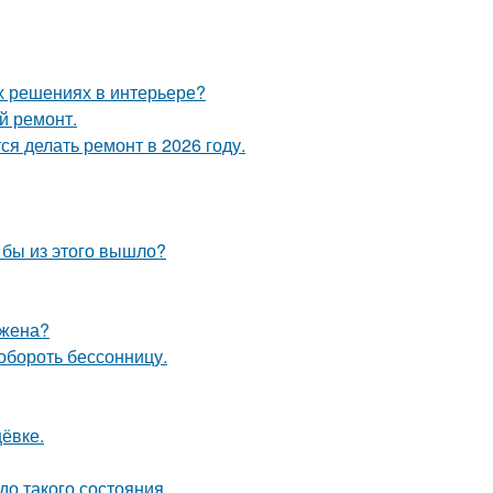
х решениях в интерьере?
й ремонт.
я делать ремонт в 2026 году.
о бы из этого вышло?
 жена?
обороть бессонницу.
ёвке.
о такого состояния.