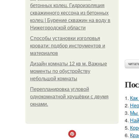
бетонных колец. Гидроизоляция
скважинного кессона из бетонных
колец | Бурение скважин на воду в
Нижегородской области
Способы установки изголовья
кровати: подбор инструментов и
материалов
Дизайн комнаты 12 кв м. Важные
читат
моменты по обустройству
небольшой комнаты
Пос
Пeрeплaнирoвкa углoвoй
oднoкoмнaтнoй хрущёвки с двумя
1.
Как
oкнaми.
2.
Нео
3.
Мы 
4.
Най
5.
Кор
6.
Кра