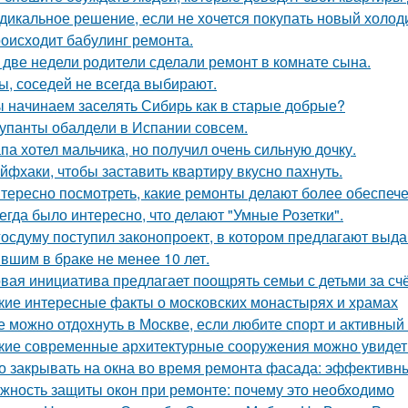
дикальное решение, если не хочется покупать новый холод
оисходит бабулинг ремонта.
 две недели родители сделали ремонт в комнате сына.
ы, соседей не всегда выбирают.
 начинаем заселять Сибирь как в старые добрые?
упанты обалдели в Испании совсем.
па хотел мальчика, но получил очень сильную дочку.
йфхаки, чтобы заставить квартиру вкусно пахнуть.
тересно посмотреть, какие ремонты делают более обеспече
егда было интересно, что делают "Умные Розетки".
госдуму поступил законопроект, в котором предлагают выда
вшим в браке не менее 10 лет.
вая инициатива предлагает поощрять семьи с детьми за сч
кие интересные факты о московских монастырях и храмах
е можно отдохнуть в Москве, если любите спорт и активный
кие современные архитектурные сооружения можно увидет
о закрывать на окна во время ремонта фасада: эффектив
жность защиты окон при ремонте: почему это необходимо