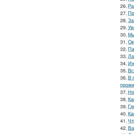
26.
Ра
27.
Пр
28.
За
29.
Ув
30.
Мы
31.
Ок
32.
Па
33.
Ла
34.
Ин
35.
Вс
36.
В 
прожи
37.
Но
38.
Ка
39.
Гд
40.
Ка
41.
Чт
42.
Ва