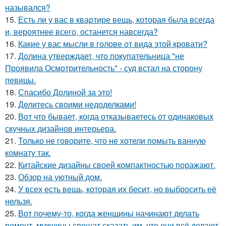
назывался?
15.
Есть ли у вас в квартире вещь, которая была всегда
и, вероятнее всего, останется навсегда?
16.
Какие у вас мысли в голове от вида этой кровати?
17.
Долина утверждает, что покупательница "не
Проявила Осмотрительность" - суд встал на сторону
певицы.
18.
Спасибо Долиной за это!
19.
Делитесь своими недоделками!
20.
Вот что бывает, когда отказываетесь от одинаковых
скучных дизайнов интерьера.
21.
Только не говорите, что не хотели помыть ванную
комнату так.
22.
Китайские дизайны своей компактностью поражают.
23.
Обзор на уютный дом.
24.
У всех есть вещь, которая их бесит, но выбросить её
нельзя.
25.
Вот почему-то, когда женщины начинают делать
ремонт, мужчины спешат сказать им, что они всё делают