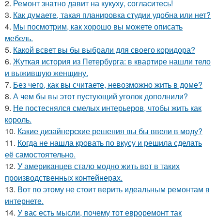
2.
Ремонт знатно давит на кукуху, согласитесь!
3.
Как думаете, такая планировка студии удобна или нет?
4.
Мы посмотрим, как хорошо вы можете описать
мебель.
5.
Какой всвет вы бы выбрали для своего коридора?
6.
Жуткая история из Петербурга: в квартире нашли тело
и выжившую женщину.
7.
Без чего, как вы считаете, невозможно жить в доме?
8.
А чем бы вы этот пустующий уголок дополнили?
9.
Не постеснялся смелых интерьеров, чтобы жить как
король.
10.
Какие дизайнерские решения вы бы ввели в моду?
11.
Когда не нашла кровать по вкусу и решила сделать
её самостоятельно.
12.
У американцев стало модно жить вот в таких
производственных контейнерах.
13.
Вот по этому не стоит верить идеальным ремонтам в
интернете.
14.
У вас есть мысли, почему тот евроремонт так