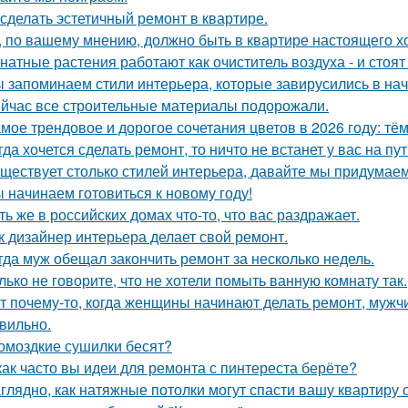
 сделать эстетичный ремонт в квартире.
, по вашему мнению, должно быть в квартире настоящего х
натные растения работают как очиститель воздуха - и стоя
 запоминаем стили интерьера, которые завирусились в нач
йчас все строительные материалы подорожали.
мое трендовое и дорогое сочетания цветов в 2026 году: тё
гда хочется сделать ремонт, то ничто не встанет у вас на пут
ществует столько стилей интерьера, давайте мы придумае
 начинаем готовиться к новому году!
ть же в российских домах что-то, что вас раздражает.
к дизайнер интерьера делает свой ремонт.
гда муж обещал закончить ремонт за несколько недель.
лько не говорите, что не хотели помыть ванную комнату так.
т почему-то, когда женщины начинают делать ремонт, мужчи
вильно.
омоздкие сушилки бесят?
как часто вы идеи для ремонта с пинтереста берёте?
глядно, как натяжные потолки могут спасти вашу квартиру о