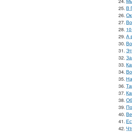
24.
Мы
25.
В 
26.
Ок
27.
Во
28.
10
29.
А 
30.
Во
31.
Эт
32.
За
33.
Ка
34.
Во
35.
На
36.
Та
37.
Ка
38.
Об
39.
По
40.
Ве
41.
Ес
42.
Чт