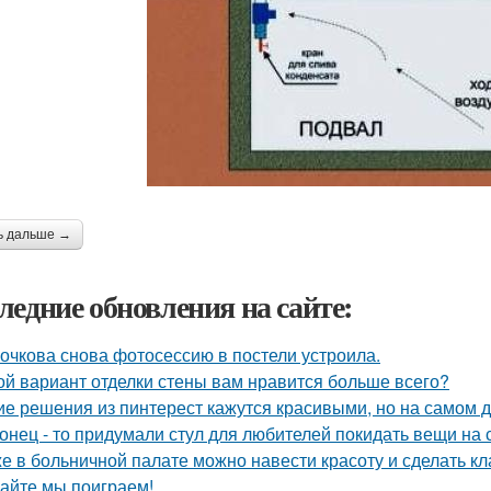
ь дальше →
ледние обновления на сайте:
очкова снова фотосессию в постели устроила.
ой вариант отделки стены вам нравится больше всего?
ие решения из пинтерест кажутся красивыми, но на самом д
онец - то придумали стул для любителей покидать вещи на с
е в больничной палате можно навести красоту и сделать к
айте мы поиграем!