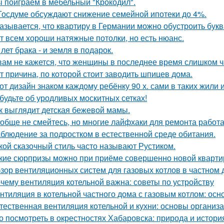
 поиграем в мебельный "Крокодил".
Госдуме обсуждают снижение семейной ипотеки до 4%.
азывается, что квартиру в Германии можно обустроить букв
т всем хороши натяжные потолки, но есть нюанс.
 лет брака - и земля в подарок.
вам не кажется, что женщины в последнее время слишком ч
т причина, по которой стоит заводить шпицев дома.
от дизайн знаком каждому ребёнку 90 х. сами в таких жили 
будьте об уродливых москитных сетках!
к выглядит детская бежевой мамы.
обще не смейтесь, но многие лайфхаки для ремонта работа
блюдение за подростком в естественной среде обитания.
кой сказочный стиль часто называют Рустиком.
кие сюрпризы можно при приёме совершенно новой кварти
зор вентиляционных систем для газовых котлов в частном
чему вентиляция котельной важна: советы по устройству
нтиляция в котельной частного дома с газовым котлом: ос
тественная вентиляция котельной и кухни: основы организ
о посмотреть в окрестностях Хабаровска: природа и истори