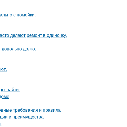
ально с помойки.
асто делают ремонт в одиночку.
и довольно долго.
ют.
ры найти.
 доме
новные требования и правила
ации и преимущества
я