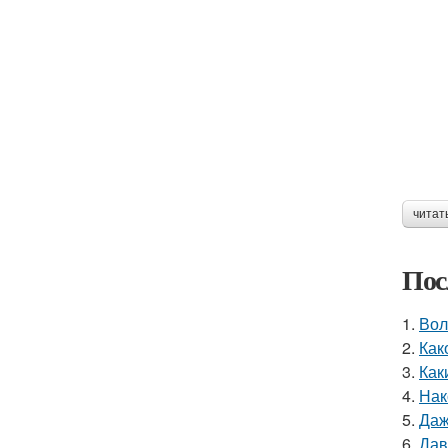
читат
Пос
1.
Вол
2.
Как
3.
Как
4.
Нак
5.
Даж
6.
Дав