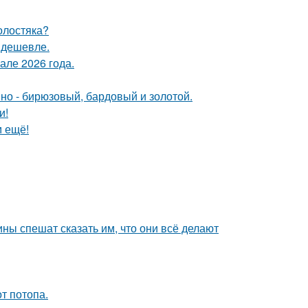
олостяка?
т дешевле.
але 2026 года.
мно - бирюзовый, бардовый и золотой.
и!
м ещё!
ны спешат сказать им, что они всё делают
т потопа.