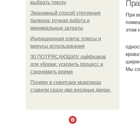
Пра
выбрать треску
Экономный способ утепления
При в
балкона: ручная работа и
помещ
минимальные затраты
этом 
Индукционная плита: плюсы и
однос
минусы использования
крова
30 ПОТРЯСАЮЩИХ лайфхаков
ширин
для уборки: ускорить процесс и
Мы со
сэкономить время
Почему в советских квартирах
ставили сразу две входные двери.