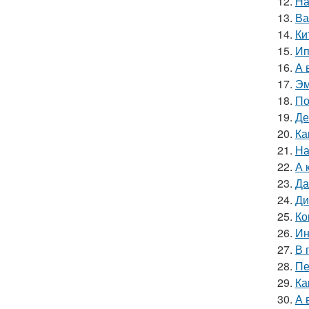
12.
На
13.
Ва
14.
Ки
15.
Ип
16.
А 
17.
Эм
18.
По
19.
Де
20.
Ка
21.
На
22.
А 
23.
Да
24.
Ди
25.
Ко
26.
Ин
27.
В 
28.
Пе
29.
Ка
30.
А 