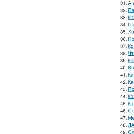
31.
А 
32.
Па
33.
Ис
34.
По
35.
Хо
36.
По
37.
Кр
38.
Чт
39.
Ка
40.
Ва
41.
Ка
42.
Ка
43.
По
44.
Ка
45.
Ка
46.
Ск
47.
Ме
48.
ЛА
49.
Ск