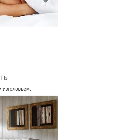
сть
м изголовьем.