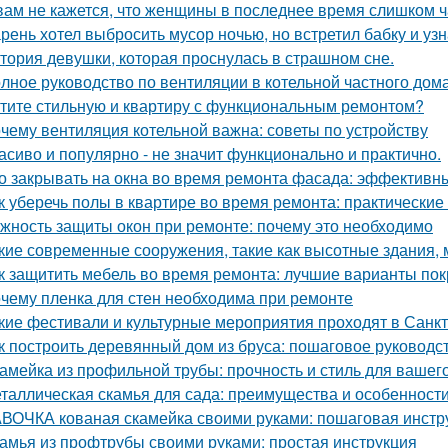
вам не кажется, что женщины в последнее время слишком ч
рень хотел выбросить мусор ночью, но встретил бабку и узна
тория девушки, которая проснулась в страшном сне.
лное руководство по вентиляции в котельной частного дом
тите стильную и квартиру с функциональным ремонтом?
чему вентиляция котельной важна: советы по устройству
асиво и популярно - не значит функционально и практично.
о закрывать на окна во время ремонта фасада: эффектив
к уберечь полы в квартире во время ремонта: практические
жность защиты окон при ремонте: почему это необходимо
кие современные сооружения, такие как высотные здания,
к защитить мебель во время ремонта: лучшие варианты по
чему пленка для стен необходима при ремонте
кие фестивали и культурные мероприятия проходят в Санк
к построить деревянный дом из бруса: пошаговое руководс
амейка из профильной трубы: прочность и стиль для вашег
таллическая скамья для сада: преимущества и особенност
ВОЧКА кованая скамейка своими руками: пошаговая инстр
амья из профтрубы своими руками: простая инструкция