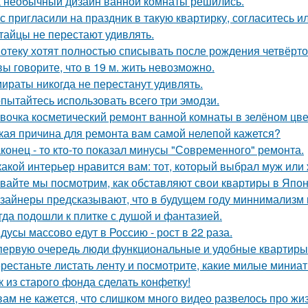
 необычный дизайн ванной комнаты решились.
с пригласили на праздник в такую квартирку, согласитесь и
тайцы не перестают удивлять.
отеку хотят полностью списывать после рождения четвёрто
вы говорите, что в 19 м. жить невозможно.
ираты никогда не перестанут удивлять.
пытайтесь использовать всего три эмодзи.
вочка косметический ремонт ванной комнаты в зелёном цве
кая причина для ремонта вам самой нелепой кажется?
конец - то кто-то показал минусы "Современного" ремонта.
какой интерьер нравится вам: тот, который выбрал муж или
вайте мы посмотрим, как обставляют свои квартиры в Япон
зайнеры предсказывают, что в будущем году миннимализм на
гда подошли к плитке с душой и фантазией.
дусы массово едут в Россию - рост в 22 раза.
первую очередь люди функциональные и удобные квартиры
рестаньте листать ленту и посмотрите, какие милые миниа
к из старого фонда сделать конфетку!
вам не кажется, что слишком много видео развелось про жиз