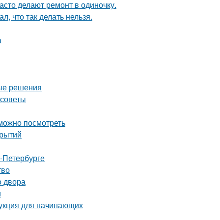
асто делают ремонт в одиночку.
л, что так делать нельзя.
а
ные решения
 советы
 можно посмотреть
крытий
т-Петербурге
тво
о двора
и
укция для начинающих