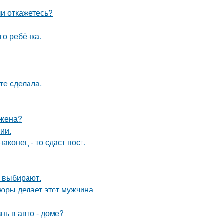
ли откажетесь?
го ребёнка.
те сделала.
 жена?
ии.
конец - то сдаст пост.
 выбирают.
тюры делает этот мужчина.
нь в авто - доме?