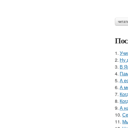
читат
Пос
1.
Учи
2.
Ну 
3.
В Я
4.
Пам
5.
А е
6.
А м
7.
Ког
8.
Ког
9.
А н
10.
Се
11.
Мы