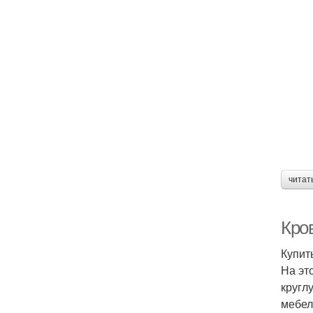
читат
Кров
Купит
На эт
кругл
мебел