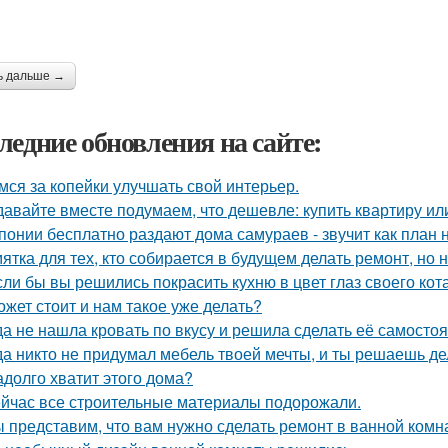
ь дальше →
ледние обновления на сайте:
мся за копейки улучшать свой интерьер.
давайте вместе подумаем, что дешевле: купить квартиру ил
понии бесплатно раздают дома самураев - звучит как план 
ятка для тех, кто собирается в будущем делать ремонт, но 
сли бы вы решились покрасить кухню в цвет глаз своего кот
ожет стоит и нам такое уже делать?
да не нашла кровать по вкусу и решила сделать её самостоя
да никто не придумал мебель твоей мечты, и ты решаешь де
адолго хватит этого дома?
йчас все строительные материалы подорожали.
 представим, что вам нужно сделать ремонт в ванной комн