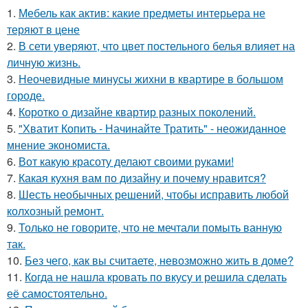
1.
Мебель как актив: какие предметы интерьера не
теряют в цене
2.
В сети уверяют, что цвет постельного белья влияет на
личную жизнь.
3.
Неочевидные минусы жихни в квартире в большом
городе.
4.
Коротко о дизайне квартир разных поколений.
5.
"Хватит Копить - Начинайте Тратить" - неожиданное
мнение экономиста.
6.
Вот какую красоту делают своими руками!
7.
Какая кухня вам по дизайну и почему нравится?
8.
Шесть необычных решений, чтобы исправить любой
колхозный ремонт.
9.
Только не говорите, что не мечтали помыть ванную
так.
10.
Без чего, как вы считаете, невозможно жить в доме?
11.
Когда не нашла кровать по вкусу и решила сделать
её самостоятельно.