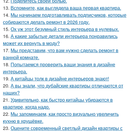
12.
Поделитесь своей болью.
13.
Вспомните, как выглядела ваша первая квартира.
14.
Мы начинаем подготавливать подписчиков, которые
собираются делать ремонт в 2026 году.
15.
Ох уж этот безумный стиль интерьера в нулевых.
16.
А какие забытые детали интерьера понравились
может их вернуть в моду?
17.
Мы представим, что вам нужно сделать ремонт в
ванной комнате.
18.
Попытаемся проверить ваши знания в дизайне
интерьера.
19.
А китайцы толк в дизайне интерьеров знают!
20.
А вы знали, что дубайские квартиры отличаются от
наших?
21.
Удивительно, как быстро китайцы убираются в
квартире, когда надо.
22.
Мы запоминаем, как просто визуально увеличить
кухню в хрущёвке.
23.
Оцените современный светлый дизайн квартиры с