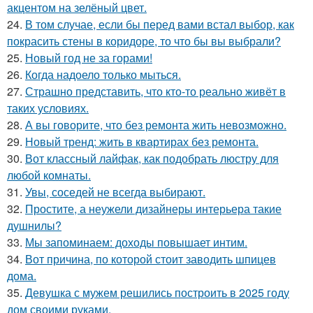
акцентом на зелёный цвет.
24.
В том случае, если бы перед вами встал выбор, как
покрасить стены в коридоре, то что бы вы выбрали?
25.
Новый год не за горами!
26.
Когда надоело только мыться.
27.
Страшно представить, что кто-то реально живёт в
таких условиях.
28.
А вы говорите, что без ремонта жить невозможно.
29.
Новый тренд: жить в квартирах без ремонта.
30.
Вот классный лайфак, как подобрать люстру для
любой комнаты.
31.
Увы, соседей не всегда выбирают.
32.
Простите, а неужели дизайнеры интерьера такие
душнилы?
33.
Мы запоминаем: доходы повышает интим.
34.
Вот причина, по которой стоит заводить шпицев
дома.
35.
Девушка с мужем решились построить в 2025 году
дом своими руками.