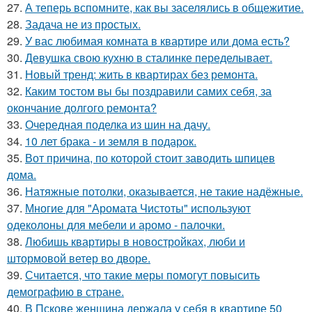
27.
А теперь вспомните, как вы заселялись в общежитие.
28.
Задача не из простых.
29.
У вас любимая комната в квартире или дома есть?
30.
Девушка свою кухню в сталинке переделывает.
31.
Новый тренд: жить в квартирах без ремонта.
32.
Каким тостом вы бы поздравили самих себя, за
окончание долгого ремонта?
33.
Очередная поделка из шин на дачу.
34.
10 лет брака - и земля в подарок.
35.
Вот причина, по которой стоит заводить шпицев
дома.
36.
Натяжные потолки, оказывается, не такие надёжные.
37.
Многие для "Аромата Чистоты" используют
одеколоны для мебели и аромо - палочки.
38.
Любишь квартиры в новостройках, люби и
штормовой ветер во дворе.
39.
Считается, что такие меры помогут повысить
демографию в стране.
40.
В Пскове женщина держала у себя в квартире 50