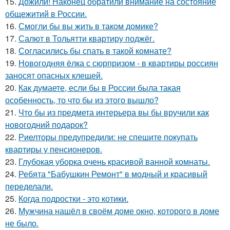
15.
Дожили! Наконец обратили внимание на состояние
общежитий в России.
16.
Смогли бы вы жить в таком домике?
17.
Салют в Тольятти квартиру поджёг.
18.
Согласились бы спать в такой комнате?
19.
Новогодняя ёлка с сюрпризом - в квартиры россиян
заносят опасных клещей.
20.
Как думаете, если бы в России была такая
особенность, то что бы из этого вышло?
21.
Что бы из предмета интерьера вы бы вручили как
новогодний подарок?
22.
Риелторы предупредили: не спешите покупать
квартиры у пенсионеров.
23.
Глубокая уборка очень красивой ванной комнаты.
24.
Ребята "Бабушкин Ремонт" в модный и красивый
переделали.
25.
Когда подростки - это котики.
26.
Мужчина нашёл в своём доме окно, которого в доме
не было.