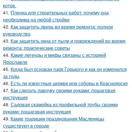
котов.
41.
Пленка для строительных работ: почему она
необходима на любой стройке
42.
Как защитить дверь во время ремонта: полное
руководство
43.
Как защитить окна от пыли и повреждений во время
ремонта: практические советы
44.
Какие легенды и мифы связаны с историей
Ярославля
45.
Когда был основан парк Горького и как он изменился
за годы
46.
Есть ли известные церкви или соборы в Красноярске
47.
Как сделать лавочку своими руками: пошаговая
инструкция
48.
Садовая скамейка из профильной трубы своими
руками: пошаговая инструкция
49.
Какие традиции празднования Масленицы
существуют в городе