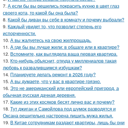
7.
А если бы вы решились покрасить кухню в цвет глаз
своего кота, то какой бы она была?
8.
Какой бы диван вы себе в комнату и почему выбрали?
9.
Каждый увидет то, что позволит степень его
испорченности.
10.
А вы жалуетесь на свою жилпрощадь.
11.
А где бы вы лучше жили: в общаге или в квартире?
12.
Вспомните, как выглядела ваша первая квартира.
13.
Кто-нибудь объяснит, откуда у миллениалов такая
любовь к развалившимся избушкам?
14.
Планируете делать ремонт в 2026 году?
15.
А вы думаете, что у вас в квартире грязно.
16.
Это не американский или европейский пригород, а
обычная русская дачная деревня.
17.
Какие из этих косяков бесят лично вас и почему?
18.
Тут джиган и Самойлова под шумок разводятся и
Оксана решительно настроена лишить мужа жилья.
19.
В Китае сотрудникам раздают квартиры, лишь бы они