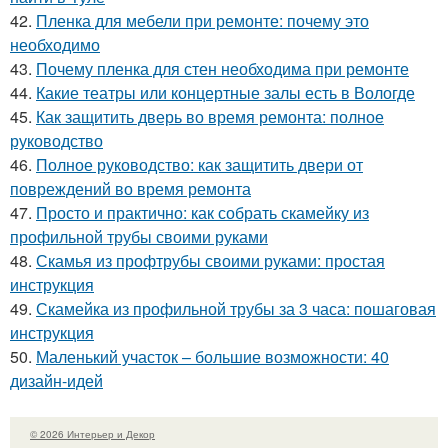
42.
Пленка для мебели при ремонте: почему это
необходимо
43.
Почему пленка для стен необходима при ремонте
44.
Какие театры или концертные залы есть в Вологде
45.
Как защитить дверь во время ремонта: полное
руководство
46.
Полное руководство: как защитить двери от
повреждений во время ремонта
47.
Просто и практично: как собрать скамейку из
профильной трубы своими руками
48.
Скамья из профтрубы своими руками: простая
инструкция
49.
Скамейка из профильной трубы за 3 часа: пошаговая
инструкция
50.
Маленький участок – большие возможности: 40
дизайн-идей
© 2026 Интерьер и Декор