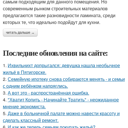
самым подходящим для данного помещения. Но
современным рынком строительных материалов
предлагаются такие разновидности ламината, среди
которых те, что идеально подойдут для кухни.
читать дальше →
Последние обновления на сайте:
1.
Ихвильнихт допрыгался: девушка нашла необычное
жильё в Пятигорске.
2.
Семейную ипотеку снова собираются менять - и семьи
с одним ребёнком напряглись.
3.
А вот это - распространённая ошибка.
4.
"Хватит Копить - Начинайте Тратить" - неожиданное
мнение экономиста.
5.
Даже в больничной палате можно навести красоту и
сделать классный ремонт.
6.
И как же теперь семьям покупать жильё?