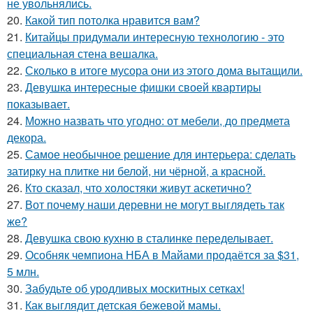
не увольнялись.
20.
Какой тип потолка нравится вам?
21.
Китайцы придумали интересную технологию - это
специальная стена вешалка.
22.
Сколько в итоге мусора они из этого дома вытащили.
23.
Девушка интересные фишки своей квартиры
показывает.
24.
Можно назвать что угодно: от мебели, до предмета
декора.
25.
Самое необычное решение для интерьера: сделать
затирку на плитке ни белой, ни чёрной, а красной.
26.
Кто сказал, что холостяки живут аскетично?
27.
Вот почему наши деревни не могут выглядеть так
же?
28.
Девушка свою кухню в сталинке переделывает.
29.
Особняк чемпиона НБА в Майами продаётся за $31,
5 млн.
30.
Забудьте об уродливых москитных сетках!
31.
Как выглядит детская бежевой мамы.