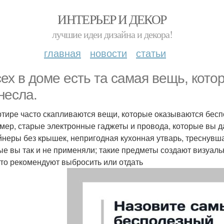
ИНТЕРЬЕР И ДЕКОР
лучшие идеи дизайна и декора!
главная
новости
статьи
сех в доме есть та самая вещь, кото
несла.
ртире часто скапливаются вещи, которые оказываются беспо
мер, старые электронные гаджеты и провода, которые вы да
йнеры без крышек, непригодная кухонная утварь, треснувш
ые вы так и не применяли; такие предметы создают визуаль
сто рекомендуют выбросить или отдать