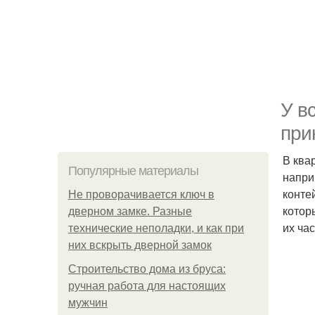
У в
при
В ква
Популярные материалы
напри
конте
Не проворачивается ключ в
котор
дверном замке. Разные
их ча
технические неполадки, и как при
них вскрыть дверной замок
Строительство дома из бруса:
ручная работа для настоящих
мужчин