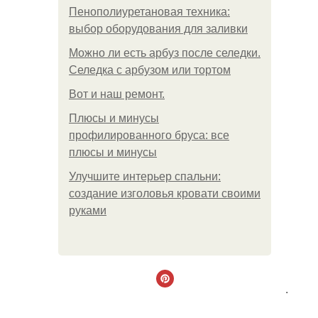
Пенополиуретановая техника:
выбор оборудования для заливки
Можно ли есть арбуз после селедки.
Селедка с арбузом или тортом
Boт и наш ремoнт.
Плюсы и минусы
профилированного бруса: все
плюсы и минусы
Улучшите интерьер спальни:
создание изголовья кровати своими
руками
.