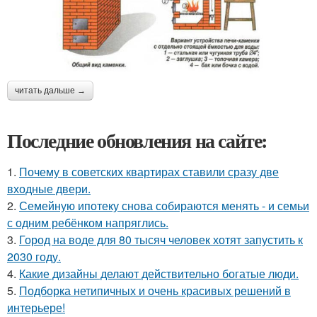
читать дальше →
Последние обновления на сайте:
1.
Почему в советских квартирах ставили сразу две
входные двери.
2.
Семейную ипотеку снова собираются менять - и семьи
с одним ребёнком напряглись.
3.
Город на воде для 80 тысяч человек хотят запустить к
2030 году.
4.
Какие дизайны делают действительно богатые люди.
5.
Подборка нетипичных и очень красивых решений в
интерьере!