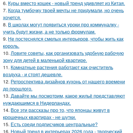
6.
Куры вместо кошек - новый тренд удивляет из Китая.
7.
Когда тумбочку твоей мечты не придумали, но очень
хочется.
8.
В школах могут появиться уроки про коммуналку -
учить будут жизни, а не только формулам.
9.
Не постеснялся смелых интерьеров, чтобы жить как
король.
10.
Ловите советы, как организовать удобную рабочую
зону для детей в маленькой квартире.
11.
Комнатные растения работают как очиститель
воздуха - и стоят дешевле.
12.
Ретроспектива дизайнов кухонь от нашего времени
до прошлого.
13.
Давайте мы посмотрим, какое жильё представляют
нуждающимся в Нидерландах.
14.
Все эти рассказы про то, что японцы живут в
крошечных квартирах - не шутки.
15.
Есть среди подписчиков центральные?
16.
Новый тренд в интерьерах 2026 года - творческий