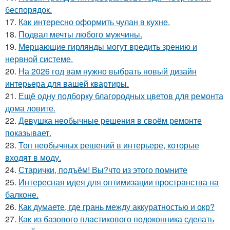
беспорядок.
17.
Как интересно оформить чулан в кухне.
18.
Подвал мечты любого мужчины.
19.
Мерцающие гирлянды могут вредить зрению и
нервной системе.
20.
На 2026 год вам нужно выбрать новый дизайн
интерьера для вашей квартиры.
21.
Ещё одну подборку благородных цветов для ремонта
дома ловите.
22.
Девушка необычные решения в своём ремонте
показывает.
23.
Топ необычных решений в интерьере, которые
входят в моду.
24.
Старички, подъём! Вы?что из этого помните
25.
Интересная идея для оптимизации пространства на
балконе.
26.
Как думаете, где грань между аккуратностью и окр?
27.
Как из базового пластикового подоконника сделать