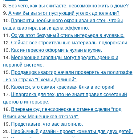
8.
Без чего, как вы считаете, невозможно жить в доме?
9.
А чем бы вы этот пустующий уголок дополнили?
10.
Варианты необычного окрашивания стен, чтобы
ваша квартира выглядела эффектно.
11.
Ох уж этот безумный стиль интерьера в нулевых.
12.
Сейчас все строительные материалы подорожали.
13.
Как интересно оформить чулан в кухне.
14.
Мерцающие гирлянды могут вредить зрению и
нервной системе.
15.
Продавцов квартир начали проверять на полиграфе
- из-за страха "Схемы Долиной".
16.
Кажется, это самая красивая ёлка в истории!
17.
Шпаргалка для тех, кто не знает правил сочетаний
цветов в интерьере.
18.
Впервые суд пенсионерке в отмене сделки "под
Влиянием Мошенников отказал".
19.
Представьте, что вас затопило.
20.
Необычный дизайн - проект комнаты для двух детей.