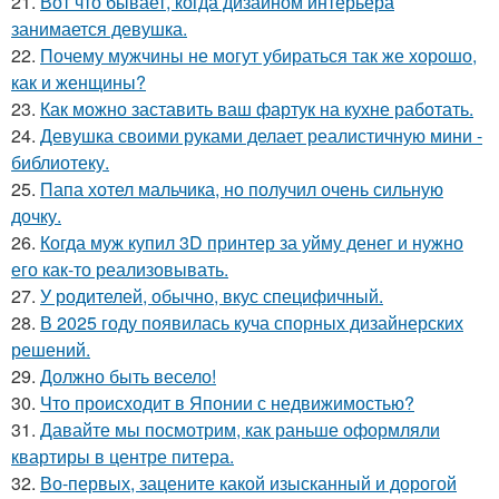
21.
Вот что бывает, когда дизайном интерьера
занимается девушка.
22.
Почему мужчины не могут убираться так же хорошо,
как и женщины?
23.
Как можно заставить ваш фартук на кухне работать.
24.
Девушка своими руками делает реалистичную мини -
библиотеку.
25.
Папа хотел мальчика, но получил очень сильную
дочку.
26.
Когда муж купил 3D принтер за уйму денег и нужно
его как-то реализовывать.
27.
У родителей, обычно, вкус специфичный.
28.
В 2025 году появилась куча спорных дизайнерских
решений.
29.
Должно быть весело!
30.
Что происходит в Японии с недвижимостью?
31.
Давайте мы посмотрим, как раньше оформляли
квартиры в центре питера.
32.
Во-первых, зацените какой изысканный и дорогой