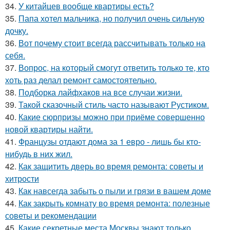
34.
У китайцев вообще квартиры есть?
35.
Папа хотел мальчика, но получил очень сильную
дочку.
36.
Вот почему стоит всегда рассчитывать только на
себя.
37.
Вопрос, на который смогут ответить только те, кто
хоть раз делал ремонт самостоятельно.
38.
Подборка лайфхаков на все случаи жизни.
39.
Такой сказочный стиль часто называют Рустиком.
40.
Какие сюрпризы можно при приёме совершенно
новой квартиры найти.
41.
Французы отдают дома за 1 евро - лишь бы кто-
нибудь в них жил.
42.
Как защитить дверь во время ремонта: советы и
хитрости
43.
Как навсегда забыть о пыли и грязи в вашем доме
44.
Как закрыть комнату во время ремонта: полезные
советы и рекомендации
45.
Какие секретные места Москвы знают только