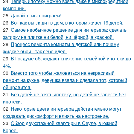
24.
Теперь ипотеку можно взять даже в микрокредитной
компании.
25.
Давайте мы поиграем!
26.
Вот как выглядит в дом, в котором живет 16 детей.
27.
Самое необычное решение для интерьера: сделать
затирку на плитке ни белой, ни чёрной, а красной.
28.
Процесс ремонта комнаты в детской или почему
жидкие обои - так себе идея.
29.
В Госдуме обсуждают снижение семейной ипотеки до
4%.
30.
Вместо того чтобы жаловаться на некрасивый
ремонт на кухне, девушка взяла и сделала тот, который
ей нравится.
31.
Без детей не взять ипотеку, но детей не завести без
ипотеки.
32.
Некоторые цвета интерьера действительно могут
создавать дискомфорт и влиять на настроение.
33.
Обзор двухэтажной квартиры в Сеуле, в южной
Корее.