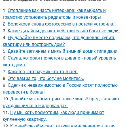
1.
Отопление как часть интерьера: как выбрать и
грамотно установить радиаторы и конвекторы
2.
Волочкова снова фотосессию в постели устроила.
3.
Какие дизайны делают действительно богатые люди.
4.
Ну давайте вместе подумаем, что дешевле: купить
квартиру или построить дом?
5.
Давайте заглянем в милый зимний домик типа дачи!
6.
Сауна, которая прячется в диване - новый уровень
уюта дома.
7.
Кажется, этот мужик что-то знает.
8.
Это вам за то, что богу не молитесь.
9.
Сделки с недвижимостью в России хотят полностью
перевести в безнал.
10.
Давайте мы посмотрим, какое жильё представляют
нуждающимся в Нидерландах.
11.
Ну мы хоть посмотрим, как люди принимают
купленную квартиру.
12.
Кто-нибудь объяснит, откуда у миллениалов такая