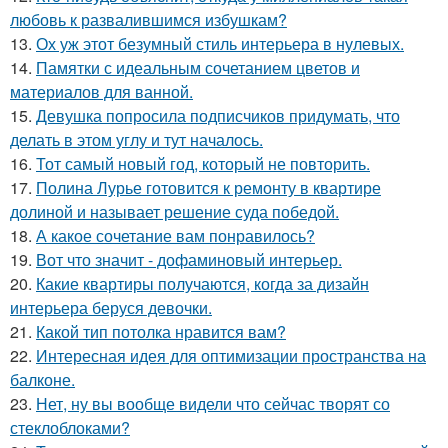
любовь к развалившимся избушкам?
13.
Ох уж этот безумный стиль интерьера в нулевых.
14.
Памятки с идеальным сочетанием цветов и
материалов для ванной.
15.
Девушка попросила подписчиков придумать, что
делать в этом углу и тут началось.
16.
Тот самый новый год, который не повторить.
17.
Полина Лурье готовится к ремонту в квартире
долиной и называет решение суда победой.
18.
А какое сочетание вам понравилось?
19.
Вот что значит - дофаминовый интерьер.
20.
Какие квартиры получаются, когда за дизайн
интерьера беруся девочки.
21.
Какой тип потолка нравится вам?
22.
Интересная идея для оптимизации пространства на
балконе.
23.
Нет, ну вы вообще видели что сейчас творят со
стеклоблоками?