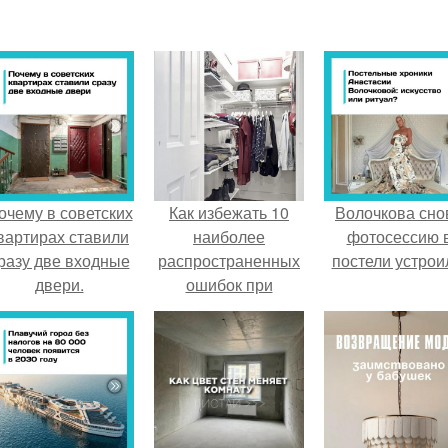
очему в советских
Как избежать 10
Волочкова сно
вартирах ставили
наиболее
фотосессию 
разу две входные
распространенных
постели устрои
двери.
ошибок при
обустройстве
гардеробной