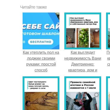
Читайте также
Как утеплить пол на
Как выглядит
П
лоджии своими
недвижимость Вани
к
руками: простой
Дмитриенко:
с
способ
квартира, дом и
собственный гастро
- бар.