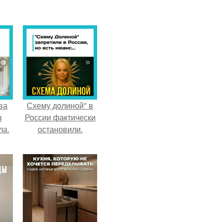
ва
Схему долиной" в
в
России фактически
ла.
остановили.