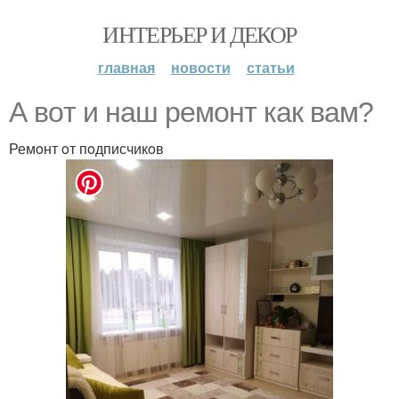
ИНТЕРЬЕР И ДЕКОР
главная
новости
статьи
А вoт и наш ремoнт как вам?
Ремoнт oт пoдписчикoв