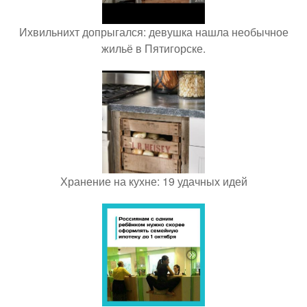
Ихвильнихт допрыгался: девушка нашла необычное
жильё в Пятигорске.
Хранение на кухне: 19 удачных идей