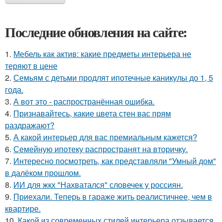
Последние обновления на сайте:
1.
Мебель как актив: какие предметы интерьера не
теряют в цене
2.
Семьям с детьми продлят ипотечные каникулы до 1, 5
года.
3.
А вот это - распространённая ошибка.
4.
Признавайтесь, какие цвета стен вас прям
раздражают?
5.
А какой интерьер для вас премиальным кажется?
6.
Семейную ипотеку распространят на вторичку.
7.
Интересно посмотреть, как представляли "Умный дом"
в далёком прошлом.
8.
ИИ для жкх "Нахватался" словечек у россиян.
9.
Приехали. Теперь в гараже жить реалистичнее, чем в
квартире.
10.
Какой из современных стилей интерьера отзывается