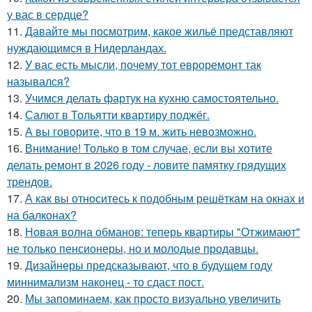
у вас в сердце?
11.
Давайте мы посмотрим, какое жильё представляют
нуждающимся в Нидерландах.
12.
У вас есть мысли, почему тот евроремонт так
назывался?
13.
Учимся делать фартук на кухню самостоятельно.
14.
Салют в Тольятти квартиру поджёг.
15.
А вы говорите, что в 19 м. жить невозможно.
16.
Внимание! Только в том случае, если вы хотите
делать ремонт в 2026 году - ловите памятку грядущих
трендов.
17.
А как вы относитесь к подобным решёткам на окнах и
на балконах?
18.
Новая волна обманов: теперь квартиры "Отжимают"
не только пенсионеры, но и молодые продавцы.
19.
Дизайнеры предсказывают, что в будущем году
миннимализм наконец - то сдаст пост.
20.
Мы запоминаем, как просто визуально увеличить