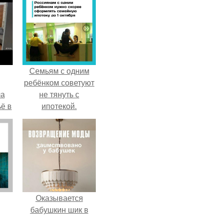
Семьям с одним
ребёнком советуют
ла
не тянуть с
ё в
ипотекой.
Оказывается
бабушкин шик в