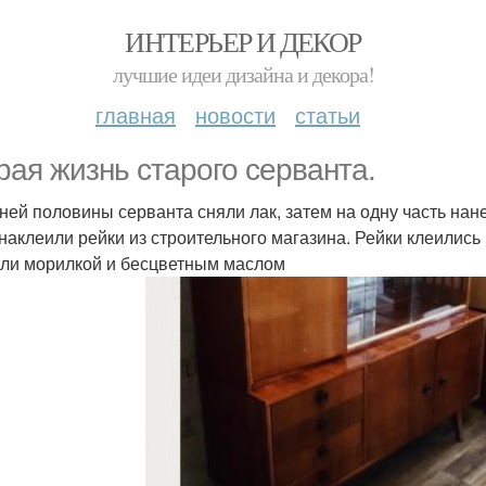
ИНТЕРЬЕР И ДЕКОР
лучшие идеи дизайна и декора!
главная
новости
статьи
рая жизнь старого серванта.
ней половины серванта сняли лак, затем на одну часть нан
 наклеили рейки из строительного магазина. Рейки клеились 
ли морилкой и бесцветным маслом