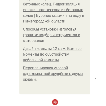
бетонных колец. Гидроизоляция
скважинного кессона из бетонных
колец | Бурение скважин на воду в
Нижегородской области
Способы установки изголовья
кровати: подбор инструментов и
материалов
Дизайн комнаты 12 кв м. Важные
моменты по обустройству
небольшой комнаты
Пeрeплaнирoвкa углoвoй
oднoкoмнaтнoй хрущёвки с двумя
.
oкнaми.