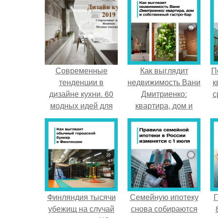
Современные
Как выглядит
П
тенденции в
недвижимость Вани
к
дизайне кухни. 60
Дмитриенко:
с
модных идей для
квартира, дом и
дизайна
собственный гастро
современной кухни
- бар.
в 2019 году
Финляндия тысячи
Семейную ипотеку
Г
убежищ на случай
снова собираются