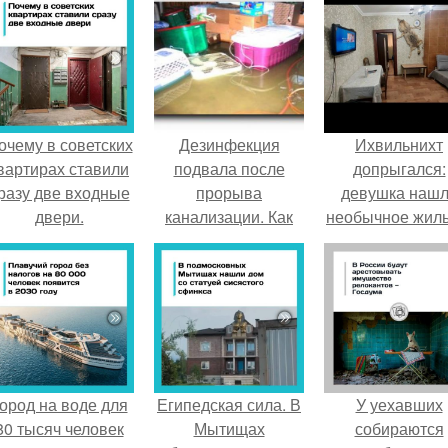
очему в советских
Дезинфекция
Ихвильнихт
вартирах ставили
подвала после
допрыгался:
разу две входные
прорыва
девушка наш
двери.
канализации. Как
необычное жиль
очистить подвал
Пятигорске.
после затопления
ород на воде для
Египедская сила. В
У уехавших
80 тысяч человек
Мытищах
собираются