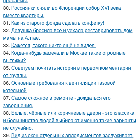
проблемы.
30.
Россиянки сняли во Флоренции собор XVI века
вместо квартиры.
31.
Как из старого фонда сделать конфетку!
32.
Девушка бросила всё и уехала реставрировать дом
мамы на Алтае.
33.
Кажется, такого никто ещё не видел.
34.
Когда-нибудь замечали в Москве такие огромные
вытяжки?
35.
Советуем почитать истории в первом комментарии
от группы.
36.
Основные требования к вентиляции газовой
котельной
37.
Самое сложное в ремонте - дождаться его
завершения.
38.
Белые, чёрные или коричневые двери - это классика,
и большинство людей выбирают именно такие варианты
не случайно.
39.
Вид из окон отдельных аплодисментов заслуживает.