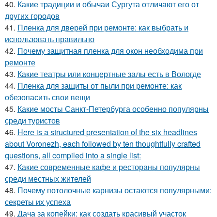
40.
Какие традиции и обычаи Сургута отличают его от
других городов
41.
Пленка для дверей при ремонте: как выбрать и
использовать правильно
42.
Почему защитная пленка для окон необходима при
ремонте
43.
Какие театры или концертные залы есть в Вологде
44.
Пленка для защиты от пыли при ремонте: как
обезопасить свои вещи
45.
Какие мосты Санкт-Петербурга особенно популярны
среди туристов
46.
Here is a structured presentation of the six headlines
about Voronezh, each followed by ten thoughtfully crafted
questions, all compiled into a single list:
47.
Какие современные кафе и рестораны популярны
среди местных жителей
48.
Почему потолочные карнизы остаются популярными:
секреты их успеха
49.
Дача за копейки: как создать красивый участок