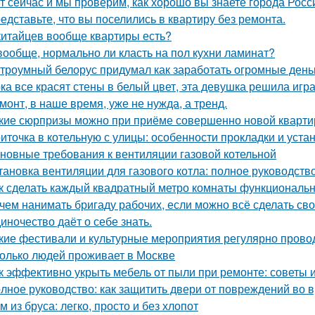
т сейчас и мы проверим, как хорошо вы знаете города Росс
едставьте, что вы поселились в квартиру без ремонта.
китайцев вообще квартиры есть?
вообще, нормально ли класть на пол кухни ламинат?
троумный белорус придумал как заработать огромные деньг
ка все красят стены в белый цвет, эта девушка решила игра
монт, в наше время, уже не нужда, а тренд.
кие сюрпризы можно при приёме совершенно новой кварти
иточка в котельную с улицы: особенности прокладки и уста
новные требования к вентиляции газовой котельной
тановка вентиляции для газового котла: полное руководств
к сделать каждый квадратный метро комнаты функциональ
чем нанимать бригаду рабочих, если можно всё сделать св
иночество даёт о себе знать.
кие фестивали и культурные мероприятия регулярно прово
олько людей проживает в Москве
к эффективно укрыть мебель от пыли при ремонте: советы 
лное руководство: как защитить двери от повреждений во 
м из бруса: легко, просто и без хлопот