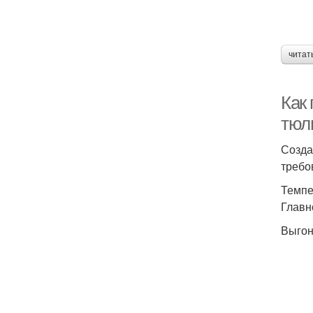
читат
Как
тюл
Созда
требо
Темпе
Главн
Выгон