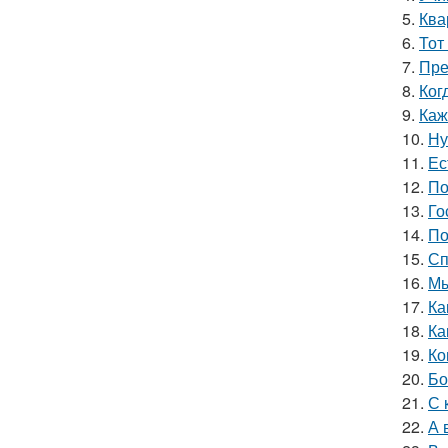
5.
Ква
6.
Тот
7.
Пре
8.
Ког
9.
Каж
10.
Ну
11.
Ес
12.
По
13.
Го
14.
По
15.
Сп
16.
Мы
17.
Ка
18.
Ка
19.
Ко
20.
Бо
21.
С 
22.
А 