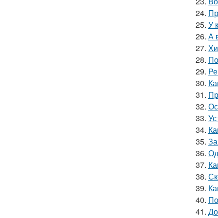
23.
Во
24.
Пр
25.
У 
26.
А 
27.
Хи
28.
По
29.
Ре
30.
Ка
31.
Пр
32.
Ос
33.
Ус
34.
Ка
35.
За
36.
Од
37.
Ка
38.
Ск
39.
Ка
40.
По
41.
До