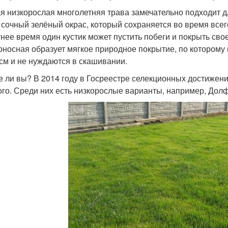
я низкорослая многолетняя трава замечательно подходит д
 сочный зелёный окрас, который сохраняется во время всег
тнее время один кустик может пустить побеги и покрыть сво
оносная образует мягкое природное покрытие, по которому 
 см и не нуждаются в скашивании.
е ли вы? В 2014 году в Госреестре селекционных достижен
ого. Среди них есть низкорослые варианты, например, Дол