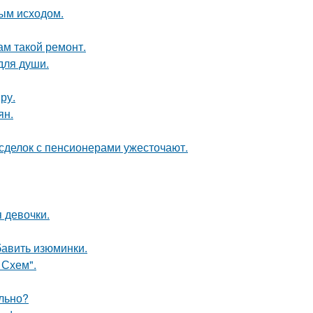
ным исходом.
ам такой ремонт.
для души.
ру.
ян.
 сделок с пенсионерами ужесточают.
 девочки.
бавить изюминки.
 Схем".
ельно?