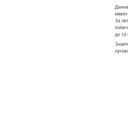
Данна
имеет
За ле
побег
до 12
Знает
лугов