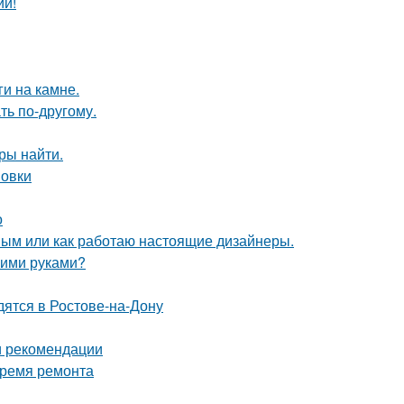
ии!
и на камне.
ть по-другому.
ры найти.
новки
о
ным или как работаю настоящие дизайнеры.
оими руками?
дятся в Ростове-на-Дону
и рекомендации
время ремонта