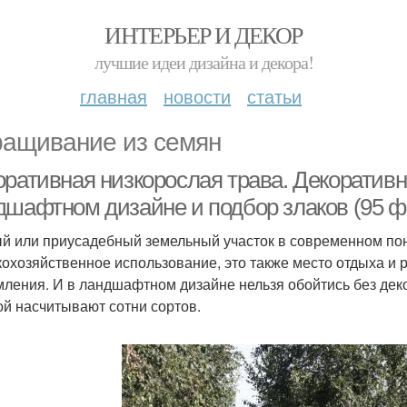
ИНТЕРЬЕР И ДЕКОР
лучшие идеи дизайна и декора!
главная
новости
статьи
ащивание из семян
оративная низкорослая трава. Декоратив
дшафтном дизайне и подбор злаков (95 ф
й или приусадебный земельный участок в современном по
кохозяйственное использование, это также место отдыха и 
ления. И в ландшафтном дизайне нельзя обойтись без дек
ой насчитывают сотни сортов.