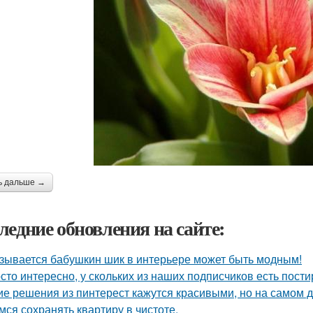
ь дальше →
ледние обновления на сайте:
зывается бабушкин шик в интерьере может быть модным!
сто интересно, у скольких из наших подписчиков есть пост
ие решения из пинтерест кажутся красивыми, но на самом д
мся сохранять квартиру в чистоте.