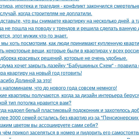
ртира, ипотека и трагедия - конфликт закончился смертель
 случай, когда строителям не доплатили.
дставьте, что вы снимаете квартирку на несколько дней, а т
да не пошла на поводу у трендов и решила сделать ванную 
ется, этот мужик что-то знает.
 мы хоть посмотрим, как люди принимают купленную кварти
ть некоторые вещи, которые были в квартирах у всех росси
дборка красивых решений, которые не очень удобные.
сдума хочет закрыть лазейку "Бабушкиных Схем" - правила
ра квартиру на новый год готовить!
асибо Долиной за это!
 напоминаем, что до нового года совсем немного!
кие квартиры получаются, когда за дизайн интерьера беруся
кой тип потолка нравится вам?
гда надоел белый пластиковый подоконник и захотелось до
лее 3000 семей остались без квартир из-за "Пенсионерских
каким цветом вы ассоциируете сами себя?
в чём прикол заселяться в номер и пидорить его самостоят