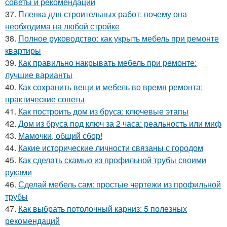
советы и рекомендации
37.
Пленка для строительных работ: почему она
необходима на любой стройке
38.
Полное руководство: как укрыть мебель при ремонте
квартиры
39.
Как правильно накрывать мебель при ремонте:
лучшие варианты
40.
Как сохранить вещи и мебель во время ремонта:
практические советы
41.
Как построить дом из бруса: ключевые этапы
42.
Дом из бруса под ключ за 2 часа: реальность или миф
43.
Мамочки, общий сбор!
44.
Какие исторические личности связаны с городом
45.
Как сделать скамью из профильной трубы своими
руками
46.
Сделай мебель сам: простые чертежи из профильной
трубы
47.
Как выбрать потолочный карниз: 5 полезных
рекомендаций