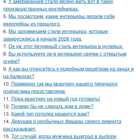
4.
У американцев стало модно жить вот в таких
производственных контейнерах.
5.
Мы посмотрим, какие интерьеры делали себе
европейцы из прошлого.
6.
Мы запоминаем стили интерьера, которые
завирусились в начале 2026 года.
7.
Ох уж этот безумный стиль интерьера в нулевых.
8.
Вы используете ли в интерьере свечки с открытым
огнём?
9.
А как вы относитесь к подобным решёткам на окнах и
на балконах?
10.
Примерно так мы квартиру нашего типичного
подписчика представляем.
11.
Пора квартиру на новый год готовить!
12.
Почему бы не сделать дом в доме?
13.
Какой тип потолка нравится вам?
14.
Девушка о необычных фишках своего ремонта
рассказывает.
15.
Тот случай, когда мужчина выиграл в выборе