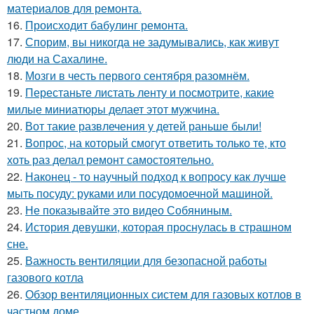
материалов для ремонта.
16.
Происходит бабулинг ремонта.
17.
Спорим, вы никогда не задумывались, как живут
люди на Сахалине.
18.
Мозги в честь первого сентября разомнём.
19.
Перестаньте листать ленту и посмотрите, какие
милые миниатюры делает этот мужчина.
20.
Вот такие развлечения у детей раньше были!
21.
Вопрос, на который смогут ответить только те, кто
хоть раз делал ремонт самостоятельно.
22.
Наконец - то научный подход к вопросу как лучше
мыть посуду: руками или посудомоечной машиной.
23.
Не показывайте это видео Собяниным.
24.
История девушки, которая проснулась в страшном
сне.
25.
Важность вентиляции для безопасной работы
газового котла
26.
Обзор вентиляционных систем для газовых котлов в
частном доме