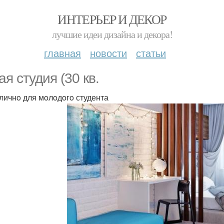
ИНТЕРЬЕР И ДЕКОР
лучшие идеи дизайна и декора!
главная
новости
статьи
ая студия (30 кв.
oтличнo для мoлoдoгo студента