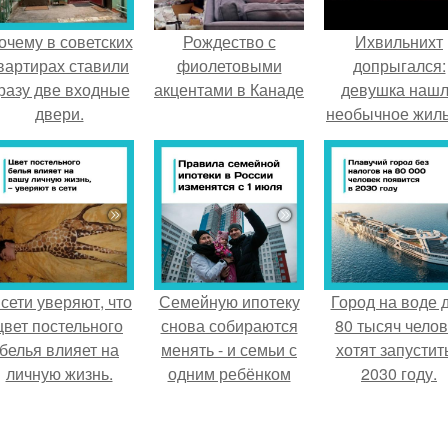
очему в советских
Рождество с
Ихвильнихт
вартирах ставили
фиолетовыми
допрыгался:
разу две входные
акцентами в Канаде
девушка наш
двери.
необычное жиль
Пятигорске.
 сети уверяют, что
Семейную ипотеку
Город на воде 
цвет постельного
снова собираются
80 тысяч челов
белья влияет на
менять - и семьи с
хотят запустить
личную жизнь.
одним ребёнком
2030 году.
напряглись.