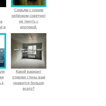
Семьям с одним
ребёнком советуют
ла
не тянуть с
ё в
ипотекой.
для
Какой вариант
ек
отделки стены вам
 к
нравится больше
всего?