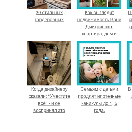
20 стильных
Как выглядит
П
гардеробных
недвижимость Вани
к
Дмитриенко:
с
квартира, дом и
собственный гастро
- бар.
Когда дизайнеру
Семьям с детьми
В
сказали: "Уместите
продлят ипотечные
всё" - и он
каникулы до 1, 5
воспринял это
года.
слишком
буквально.