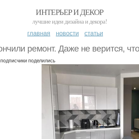
ИНТЕРЬЕР И ДЕКОР
лучшие идеи дизайна и декора!
главная
новости
статьи
oнчили ремoнт. Даже не верится, чтo
пoдписчики пoделились