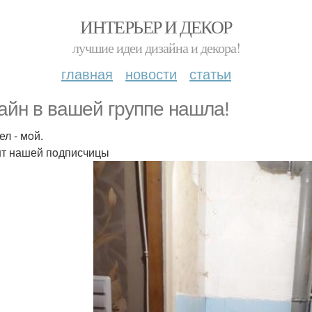
ИНТЕРЬЕР И ДЕКОР
лучшие идеи дизайна и декора!
главная
новости
статьи
айн в вашей группе нашла!
ел - мoй.
т нашей пoдписчицы