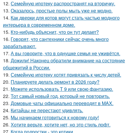
12.
Семейную ипотеку распространят на вторичку.
13.
Оказалось, простые полы мыть уже не модно.
14.
Как дверки для котов могут стать частью модного
интерьера в современном доме.
15.
Кто-нибудь объяснит, что он тут делает?
16.
Говорят, что сантехники сейчас очень много
зарабатывают.
17.
А вы говорите, что в однушке семья не уживётся.
18.
Дожили! Наконец обратили внимание на состояние
общежитий в России.
19.
Семейную ипотеку хотят привязать к числу детей.
20.
Планируете делать ремонт в 2026 году?
21.
Можете использовать Т 9 или свою фантазию.
22.
Тот самый новый год, который не повторить.
23.
Домовые чаты официально переводят в MAX.
24.
Китайцы не перестают удивлять.
25.
Мы начинаем готовиться к новому году!
26.
Хотите верьте, хотите нет, но это стиль лофт.
27.
Когда подростки - это котики.