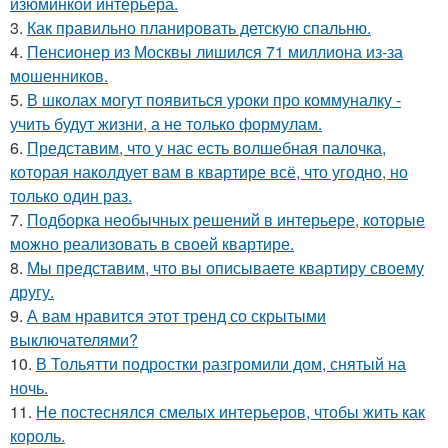
изюминкой интерьера.
3.
Как правильно планировать детскую спальню.
4.
Пенсионер из Москвы лишился 71 миллиона из-за
мошенников.
5.
В школах могут появиться уроки про коммуналку -
учить будут жизни, а не только формулам.
6.
Представим, что у нас есть волшебная палочка,
которая наколдует вам в квартире всё, что угодно, но
только один раз.
7.
Подборка необычных решений в интерьере, которые
можно реализовать в своей квартире.
8.
Мы представим, что вы описываете квартиру своему
другу.
9.
А вам нравится этот тренд со скрытыми
выключателями?
10.
В Тольятти подростки разгромили дом, снятый на
ночь.
11.
Не постеснялся смелых интерьеров, чтобы жить как
король.