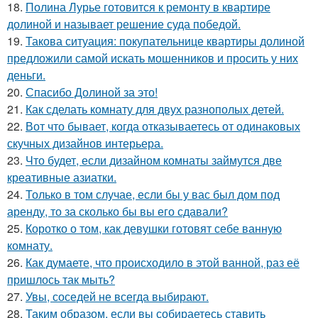
18.
Полина Лурье готовится к ремонту в квартире
долиной и называет решение суда победой.
19.
Такова ситуация: покупательнице квартиры долиной
предложили самой искать мошенников и просить у них
деньги.
20.
Спасибо Долиной за это!
21.
Как сделать комнату для двух разнополых детей.
22.
Вот что бывает, когда отказываетесь от одинаковых
скучных дизайнов интерьера.
23.
Что будет, если дизайном комнаты займутся две
креативные азиатки.
24.
Только в том случае, если бы у вас был дом под
аренду, то за сколько бы вы его сдавали?
25.
Коротко о том, как девушки готовят себе ванную
комнату.
26.
Как думаете, что происходило в этой ванной, раз её
пришлось так мыть?
27.
Увы, соседей не всегда выбирают.
28.
Таким образом, если вы собираетесь ставить