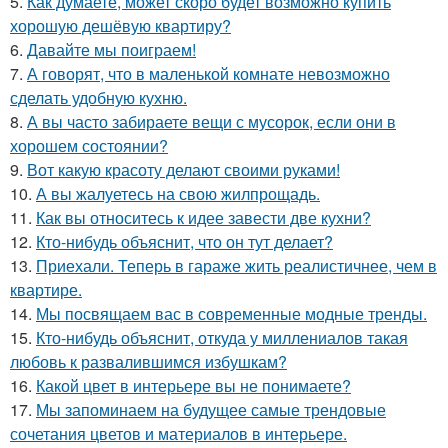
5.
Как думаете, может скоро будет возможно купить
хорошую дешёвую квартиру?
6.
Давайте мы поиграем!
7.
А говорят, что в маленькой комнате невозможно
сделать удобную кухню.
8.
А вы часто забираете вещи с мусорок, если они в
хорошем состоянии?
9.
Вот какую красоту делают своими руками!
10.
А вы жалуетесь на свою жилпрощадь.
11.
Как вы относитесь к идее завести две кухни?
12.
Кто-нибудь объяснит, что он тут делает?
13.
Приехали. Теперь в гараже жить реалистичнее, чем в
квартире.
14.
Мы посвящаем вас в современные модные тренды.
15.
Кто-нибудь объяснит, откуда у миллениалов такая
любовь к развалившимся избушкам?
16.
Какой цвет в интерьере вы не понимаете?
17.
Мы запоминаем на будущее самые трендовые
сочетания цветов и материалов в интерьере.