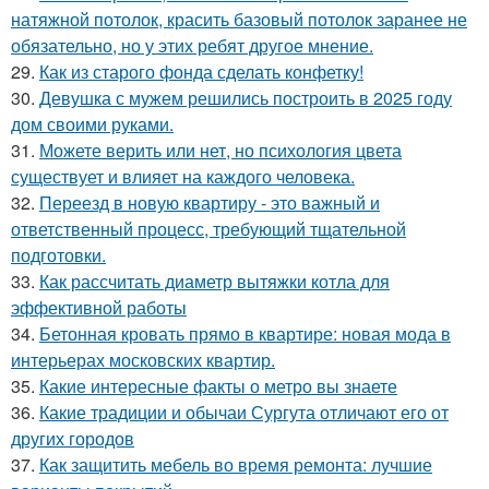
натяжной потолок, красить базовый потолок заранее не
обязательно, но у этих ребят другое мнение.
29.
Как из старого фонда сделать конфетку!
30.
Девушка с мужем решились построить в 2025 году
дом своими руками.
31.
Можете верить или нет, но психология цвета
существует и влияет на каждого человека.
32.
Переезд в новую квартиру - это важный и
ответственный процесс, требующий тщательной
подготовки.
33.
Как рассчитать диаметр вытяжки котла для
эффективной работы
34.
Бетонная кровать прямо в квартире: новая мода в
интерьерах московских квартир.
35.
Какие интересные факты о метро вы знаете
36.
Какие традиции и обычаи Сургута отличают его от
других городов
37.
Как защитить мебель во время ремонта: лучшие