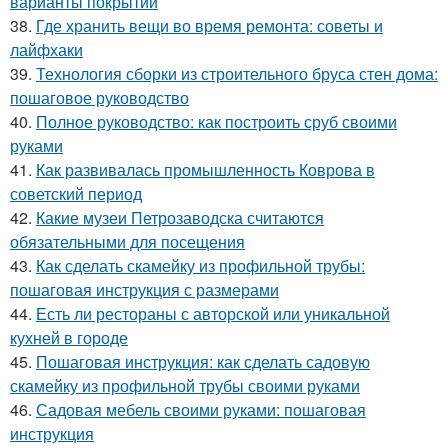
варианты покрытий
38.
Где хранить вещи во время ремонта: советы и
лайфхаки
39.
Технология сборки из строительного бруса стен дома:
пошаговое руководство
40.
Полное руководство: как построить сруб своими
руками
41.
Как развивалась промышленность Коврова в
советский период
42.
Какие музеи Петрозаводска считаются
обязательными для посещения
43.
Как сделать скамейку из профильной трубы:
пошаговая инструкция с размерами
44.
Есть ли рестораны с авторской или уникальной
кухней в городе
45.
Пошаговая инструкция: как сделать садовую
скамейку из профильной трубы своими руками
46.
Садовая мебель своими руками: пошаговая
инструкция