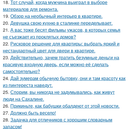
18.
Тот случай, когда мужчина выиграл в выборе
материалов для ремонта.
19.
Обзор на необычный интерьер в квартире.
20.
Девушка свою кухню в сталинке переделывает.
21.
А вас тоже бесят фильмы ужасов, в которых семья
не съезжает из проклятых домов?
22.
Рисковое решение для квартиры: выбрать яркий и
нестандартный цвет для двери в квартире.
23.
Действительно, зачем тратить безумные деньги на
красивую входную дверь, если можно её сделать
самостоятельно?
24.
Дай зумерам обычную бытовку, они и там красоту как
из пинтереста наведут.
25.
Спорим, вы никогда не задумывались, как живут
люди на Сахалине.
26.
Прикиньте, как бабушки обалдеют от этой новости.
27.
Должно быть весело!
28.
Задачка для отличников с хорошим словарным
запасом!