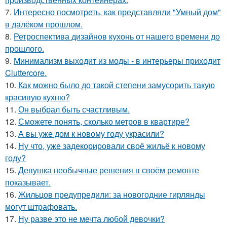
7.
Интересно посмотреть, как представляли "Умный дом"
в далёком прошлом.
8.
Ретроспектива дизайнов кухонь от нашего времени до
прошлого.
9.
Минимализм выходит из моды - в интерьеры приходит
Cluttercore.
10.
Как можно было до такой степени замусорить такую
красивую кухню?
11.
Он выбрал быть счастливым.
12.
Сможете понять, сколько метров в квартире?
13.
А вы уже дом к новому году украсили?
14.
Ну что, уже задекорировали своё жильё к новому
году?
15.
Девушка необычные решения в своём ремонте
показывает.
16.
Жильцов предупредили: за новогодние гирлянды
могут штрафовать.
17.
Ну разве это не мечта любой девочки?