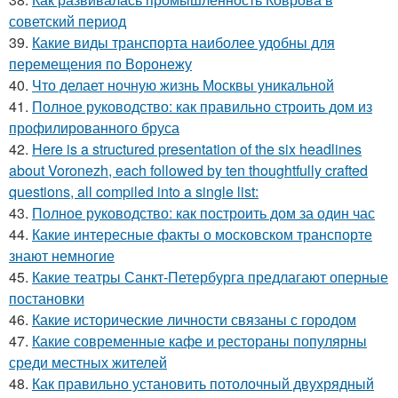
советский период
39.
Какие виды транспорта наиболее удобны для
перемещения по Воронежу
40.
Что делает ночную жизнь Москвы уникальной
41.
Полное руководство: как правильно строить дом из
профилированного бруса
42.
Here is a structured presentation of the six headlines
about Voronezh, each followed by ten thoughtfully crafted
questions, all compiled into a single list:
43.
Полное руководство: как построить дом за один час
44.
Какие интересные факты о московском транспорте
знают немногие
45.
Какие театры Санкт-Петербурга предлагают оперные
постановки
46.
Какие исторические личности связаны с городом
47.
Какие современные кафе и рестораны популярны
среди местных жителей
48.
Как правильно установить потолочный двухрядный