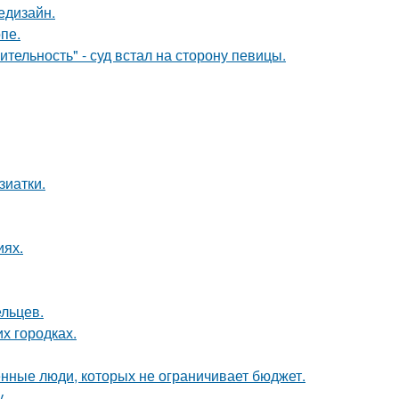
едизайн.
пе.
тельность" - суд встал на сторону певицы.
зиатки.
иях.
ельцев.
их городках.
нные люди, которых не ограничивает бюджет.
у.