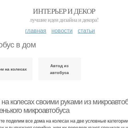
ИНТЕРЬЕР И ДЕКОР
лучшие идеи дизайна и декора!
главная
новости
статьи
обус в дом
Автод из
м на колесах
автобуса
 на колесах своими руками из микроавтоб
енького микроавтобуса
те поделим все дома на колесах на две условные категории
ах и выпускают серийно, или их переделывают специальные 