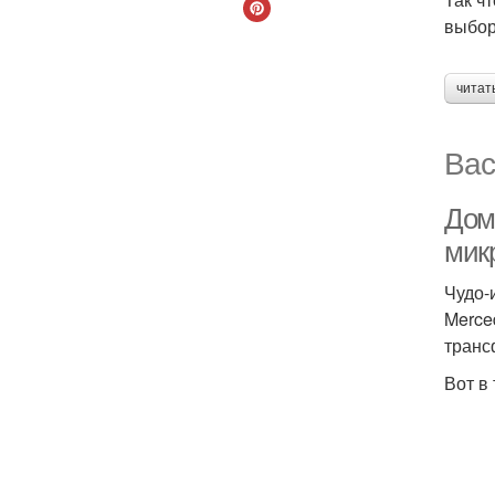
выбор
читат
Вас
Дом
мик
Чудо-
Merce
транс
Вот в