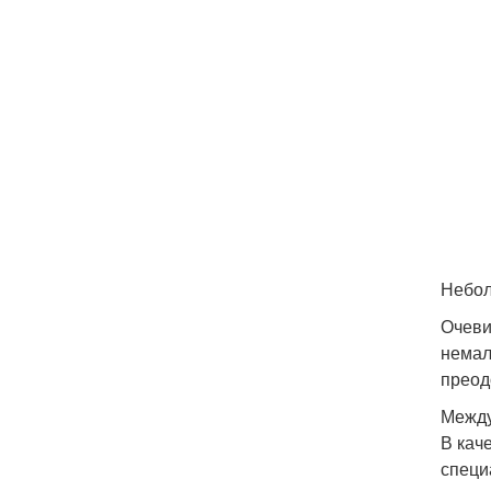
Небол
Очеви
немал
преод
Между
В кач
специ