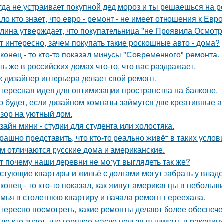
гда не устраивает покупной дед мороз и ты решаешься на р
ло кто знает, что евро - ремонт - не имеет отношения к Евро
лина утверждает, что покупательница "не Проявила Осмотри
т интересно, зачем покупать такие роскошные авто - дома?
конец - то кто-то показал минусы "Современного" ремонта.
ть же в российских домах что-то, что вас раздражает.
к дизайнер интерьера делает свой ремонт.
тересная идея для оптимизации пространства на балконе.
о будет, если дизайном комнаты займутся две креативные а
зор на уютный дом.
зайн мини - студии для студента или холостяка.
рашно представить, что кто-то реально живёт в таких услов
м отличаются русские дома и американские.
т почему наши деревни не могут выглядеть так же?
стующие квартиры и жильё с долгами могут забрать у влад
конец - то кто-то показал, как живут американцы в небольш
мья в столетнюю квартиру и начала ремонт переехала.
тересно посмотреть, какие ремонты делают более обеспече
ло кто знает, что горячее масло нельзя выливать в раковин