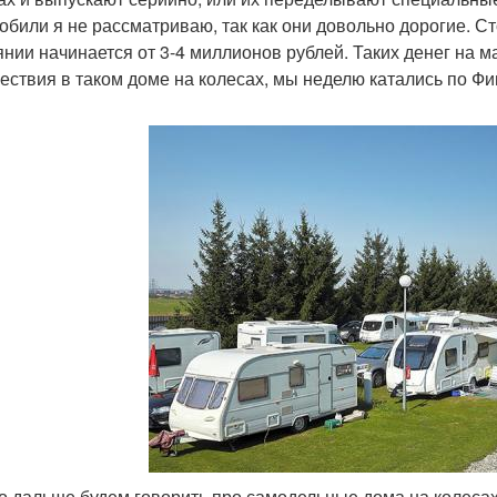
обили я не рассматриваю, так как они довольно дорогие. С
янии начинается от 3-4 миллионов рублей. Таких денег на ма
ествия в таком доме на колесах, мы неделю катались по Фи
то дальше будем говорить про самодельные дома на колесах.