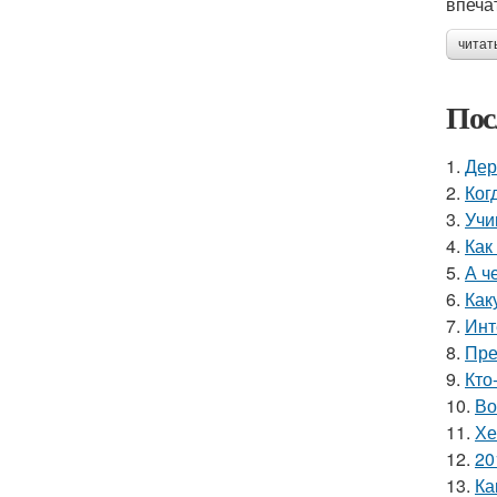
впеча
читат
Пос
1.
Дер
2.
Ког
3.
Учи
4.
Как
5.
А ч
6.
Как
7.
Инт
8.
Пре
9.
Кто
10.
Во
11.
Хе
12.
20
13.
Ка