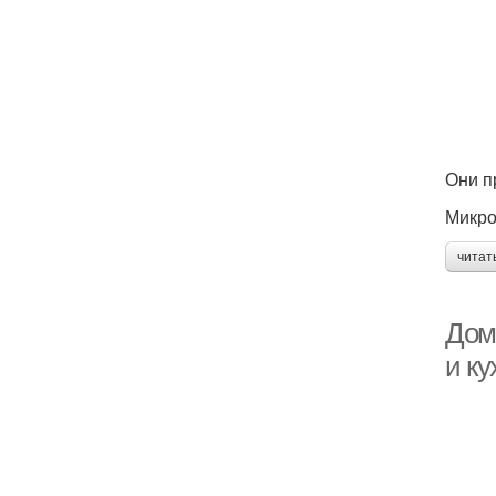
Они п
Микро
читат
Дом
и ку