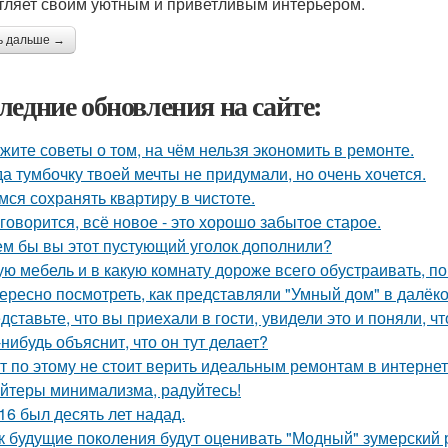
тляет своим уютным и приветливым интерьером.
ь дальше →
ледние обновления на сайте:
жите советы о том, на чём нельзя экономить в ремонте.
да тумбочку твоей мечты не придумали, но очень хочется.
мся сохранять квартиру в чистоте.
 говорится, всё новое - это хорошо забытое старое.
ем бы вы этот пустующий уголок дополнили?
ую мебель и в какую комнату дороже всего обустраивать, 
ересно посмотреть, как представляли "Умный дом" в далёк
дставьте, что вы приехали в гости, увидели это и поняли, чт
-нибудь объяснит, что он тут делает?
т по этому не стоит верить идеальным ремонтам в интернет
йтеры минимализма, радуйтесь!
16 был десять лет надад.
к будущие поколения будут оценивать "Модный" зумерский 