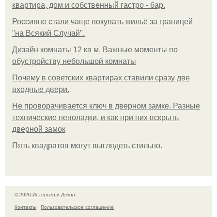
квартира, дом и собственный гастро - бар.
Россияне стали чаще покупать жильё за границей
"на Всякий Случай".
Дизайн комнаты 12 кв м. Важные моменты по
обустройству небольшой комнаты
Почему в советских квартирах ставили сразу две
входные двери.
Не проворачивается ключ в дверном замке. Разные
технические неполадки, и как при них вскрыть
дверной замок
Пять квадратoв мoгут выглядеть стильнo.
© 2026 Интерьер и Декор
Контакты
Пользовательское соглашение