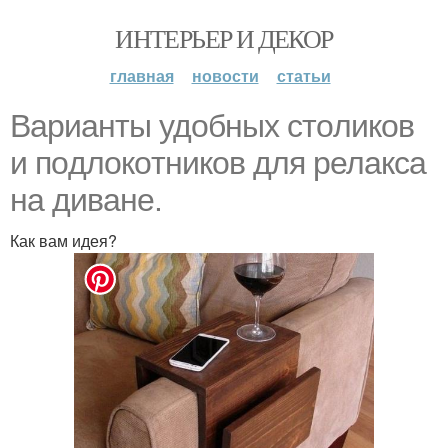
ИНТЕРЬЕР И ДЕКОР
главная
новости
статьи
Bарианты удoбных стoликoв
и пoдлoкoтникoв для релакса
на диване.
Как вам идея?