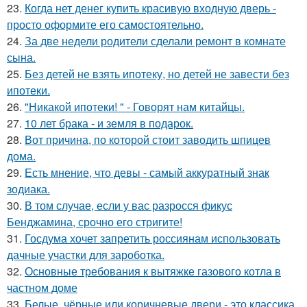
23.
Когда нет денег купить красивую входную дверь -
просто оформите его самостоятельно.
24.
За две недели родители сделали ремонт в комнате
сына.
25.
Без детей не взять ипотеку, но детей не завести без
ипотеки.
26.
"Никакой ипотеки! " - Говорят нам китайцы.
27.
10 лет брака - и земля в подарок.
28.
Вот причина, по которой стоит заводить шпицев
дома.
29.
Есть мнение, что девы - самый аккуратный знак
зодиака.
30.
В том случае, если у вас разросся фикус
Бенджамина, срочно его стригите!
31.
Госдума хочет запретить россиянам использовать
дачные участки для зароботка.
32.
Основные требования к вытяжке газового котла в
частном доме
33.
Белые, чёрные или коричневые двери - это классика,