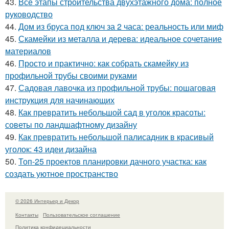
43.
Все этапы строительства двухэтажного дома: полное
руководство
44.
Дом из бруса под ключ за 2 часа: реальность или миф
45.
Скамейки из металла и дерева: идеальное сочетание
материалов
46.
Просто и практично: как собрать скамейку из
профильной трубы своими руками
47.
Садовая лавочка из профильной трубы: пошаговая
инструкция для начинающих
48.
Как превратить небольшой сад в уголок красоты:
советы по ландшафтному дизайну
49.
Как превратить небольшой палисадник в красивый
уголок: 43 идеи дизайна
50.
Топ-25 проектов планировки дачного участка: как
создать уютное пространство
© 2026 Интерьер и Декор
Контакты
Пользовательское соглашение
Политика конфидециальности