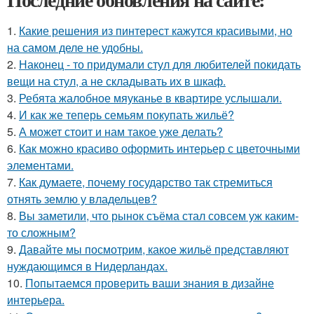
1.
Какие решения из пинтерест кажутся красивыми, но
на самом деле не удобны.
2.
Наконец - то придумали стул для любителей покидать
вещи на стул, а не складывать их в шкаф.
3.
Ребята жалобное мяуканье в квартире услышали.
4.
И как же теперь семьям покупать жильё?
5.
А может стоит и нам такое уже делать?
6.
Как можно красиво оформить интерьер с цветочными
элементами.
7.
Как думаете, почему государство так стремиться
отнять землю у владельцев?
8.
Вы заметили, что рынок съёма стал совсем уж каким-
то сложным?
9.
Давайте мы посмотрим, какое жильё представляют
нуждающимся в Нидерландах.
10.
Попытаемся проверить ваши знания в дизайне
интерьера.