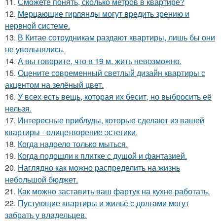
11.
Сможете понять, сколько метров в квартире?
12.
Мерцающие гирлянды могут вредить зрению и
нервной системе.
13.
В Китае сотрудникам раздают квартиры, лишь бы они
не увольнялись.
14.
А вы говорите, что в 19 м. жить невозможно.
15.
Оцените современный светлый дизайн квартиры с
акцентом на зелёный цвет.
16.
У всех есть вещь, которая их бесит, но выбросить её
нельзя.
17.
Интересные приблуды, которые сделают из вашей
квартиры - олицетворение эстетики.
18.
Когда надоело только мыться.
19.
Когда подошли к плитке с душой и фантазией.
20.
Наглядно как можно распределить на жизнь
небольшой бюджет.
21.
Как можно заставить ваш фартук на кухне работать.
22.
Пустующие квартиры и жильё с долгами могут
забрать у владельцев.