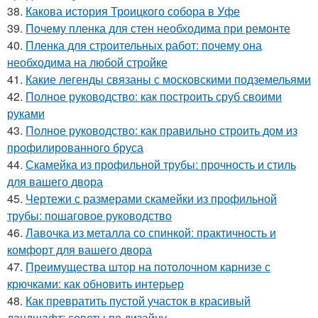
38.
Какова история Троицкого собора в Уфе
39.
Почему пленка для стен необходима при ремонте
40.
Пленка для строительных работ: почему она
необходима на любой стройке
41.
Какие легенды связаны с московскими подземельями
42.
Полное руководство: как построить сруб своими
руками
43.
Полное руководство: как правильно строить дом из
профилированного бруса
44.
Скамейка из профильной трубы: прочность и стиль
для вашего двора
45.
Чертежи с размерами скамейки из профильной
трубы: пошаговое руководство
46.
Лавочка из металла со спинкой: практичность и
комфорт для вашего двора
47.
Преимущества штор на потолочном карнизе с
крючками: как обновить интерьер
48.
Как превратить пустой участок в красивый
ландшафт: советы по дизайну