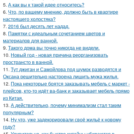
5.
А как вы к такой идее относитесь?
6.
Что, по вашему мнению, должно быть в квартире
настоящего холостяка?
7.
2016 был десять лет надад.
8.
Памятки с идеальным сочетанием цветов и
материалов для ванной.
9.
Такого дома вы точно никогда не видели.
10.
Новый год - новая причина реорганизовать
пространсто в ванной.
11.
Тут джиган и Самойлова под шумок разводятся и
Оксана решительно настроена лишить мужа жилья.
12.
Пока некоторые боятся заказывать мебель с маркет -
плейсов, кто-то идёт ва-банк и заказывает мебель прямо
из Китая.
13.
А действительно, почему минимализм стал таким
популярным?
14.
Ну что, уже задекорировали своё жильё к новому
году?
15.
Удивительно, как быстро китайцы убираются в