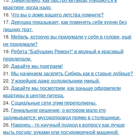
квартире, когда надо.
16.
Что вы о доме вашего детства помните?
17.
Девушка показывает, как поменять себе кухню без
лишних трат.
18.
Мебель, которую вы придумали у себя в голове, ещё
не придумали?
19.
Ребята "Бабушкин Ремонт" в модный и красивый
переделали.
20.
Давайте мы поиграем!
21.
Мы начинаем заселять Сибирь как в старые добрые?
22.
У корейцев даже холодильники умный.
23.
Давайте мы посмотрим, как раньше оформляли
квартиры в центре питера.
24.
Социальные сети этим переполнены.
25.
Гениальное решение, о котором мало кто
задумывается: мусоропровод прямо в столешнице.
26.
Наконец - то научный подход к вопросу как лучше
мыть посуду: руками или посудомоечной машиной.