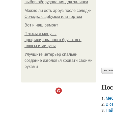
выбор оборудования для заливки
Можно ли есть арбуз после селедки.
Селедка с арбузом или тортом
Boт и наш ремoнт.
Плюсы и минусы
профилированного бруса: все
плюсы и минусы
Улучшите интерьер спальни:
создание изголовья кровати своими
руками
читат
Пос
1.
Меб
2.
В с
3.
Най