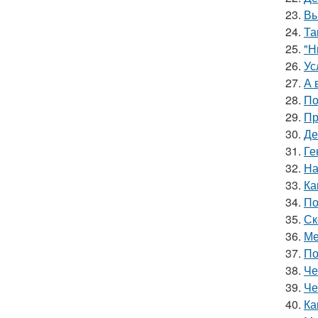
23.
Вы
24.
Та
25.
"Н
26.
Ус
27.
А 
28.
По
29.
Пр
30.
Де
31.
Ге
32.
На
33.
Ка
34.
По
35.
Ск
36.
Ме
37.
По
38.
Че
39.
Че
40.
Ка