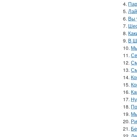
4.
Пар
5.
Лай
6.
Вы 
7.
Шес
8.
Как
9.
В Ш
10.
Мы
11.
Се
12.
См
13.
См
14.
Ко
15.
Ко
16.
Ка
17.
Ну
18.
По
19.
Мы
20.
Ри
21.
Бе
22.
Де