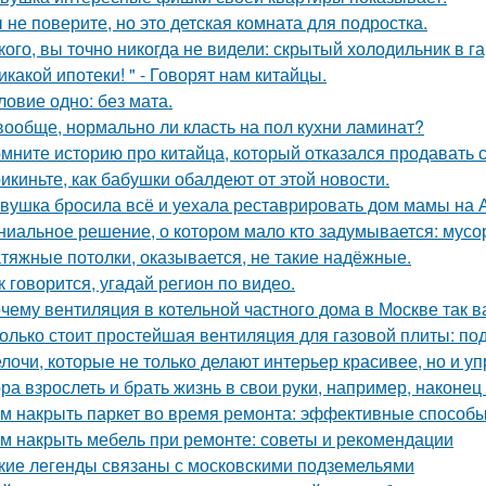
 не поверите, но это детская комната для подростка.
кого, вы точно никогда не видели: скрытый холодильник в г
икакой ипотеки! " - Говорят нам китайцы.
ловие одно: без мата.
вообще, нормально ли класть на пол кухни ламинат?
мните историю про китайца, который отказался продавать 
икиньте, как бабушки обалдеют от этой новости.
вушка бросила всё и уехала реставрировать дом мамы на 
ниальное решение, о котором мало кто задумывается: мус
тяжные потолки, оказывается, не такие надёжные.
к говорится, угадай регион по видео.
чему вентиляция в котельной частного дома в Москве так 
олько стоит простейшая вентиляция для газовой плиты: по
лочи, которые не только делают интерьер красивее, но и у
ра взрослеть и брать жизнь в свои руки, например, наконец 
м накрыть паркет во время ремонта: эффективные способ
м накрыть мебель при ремонте: советы и рекомендации
кие легенды связаны с московскими подземельями