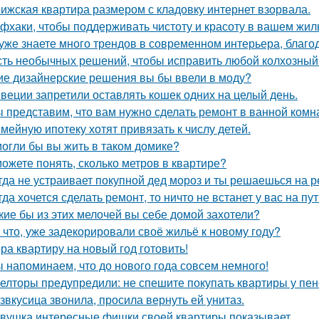
ижская квартира размером с кладовку интернет взорвала.
фхаки, чтобы поддерживать чистоту и красоту в вашем жил
уже знаете много трендов в современном интерьера, благо
ть необычных решений, чтобы исправить любой колхозный
ие дизайнерские решения вы бы ввели в моду?
веции запретили оставлять кошек одних на целый день.
 представим, что вам нужно сделать ремонт в ванной комн
мейную ипотеку хотят привязать к числу детей.
огли бы вы жить в таком домике?
ожете понять, сколько метров в квартире?
гда не устраивает покупной дед мороз и ты решаешься на р
гда хочется сделать ремонт, то ничто не встанет у вас на пут
кие бы из этих мелочей вы себе домой захотели?
 что, уже задекорировали своё жильё к новому году?
ра квартиру на новый год готовить!
 напоминаем, что до нового года совсем немного!
елторы предупредили: не спешите покупать квартиры у пе
звкусица звонила, просила вернуть ей унитаз.
вушка интересные фишки своей квартиры показывает.