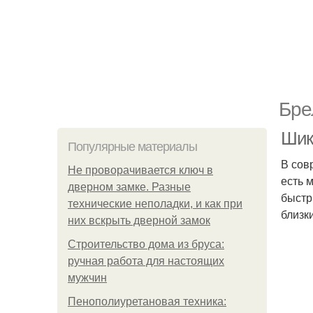
Бре
Шик
Популярные материалы
В сов
Не проворачивается ключ в
есть 
дверном замке. Разные
быстр
технические неполадки, и как при
близк
них вскрыть дверной замок
Строительство дома из бруса:
ручная работа для настоящих
мужчин
Пенополиуретановая техника: