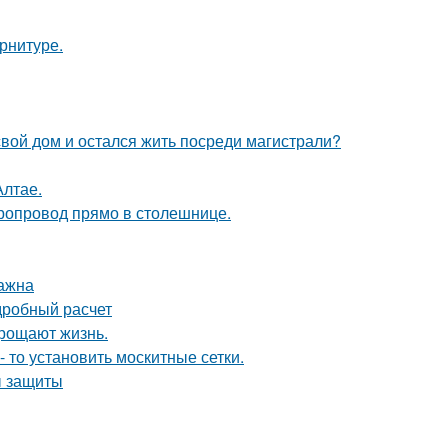
арнитуре.
свой дом и остался жить посреди магистрали?
Алтае.
оропровод прямо в столешнице.
важна
дробный расчет
прощают жизнь.
- то установить москитные сетки.
ы защиты