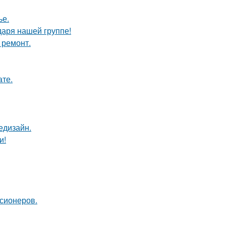
ье.
даря нашей группе!
 ремонт.
ате.
едизайн.
и!
нсионеров.