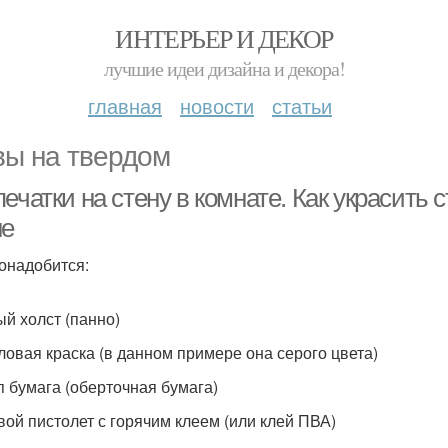
ИНТЕРЬЕР И ДЕКОР
лучшие идеи дизайна и декора!
главная
новости
статьи
вы на твердом
ечатки на стену в комнате. Как украсить 
не
онадобится:
ый холст (панно)
иловая краска (в данном примере она серого цвета)
ап бумага (оберточная бумага)
евой пистолет с горячим клеем (или клей ПВА)