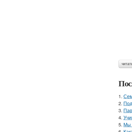
читат
Пос
1.
Сем
2.
Под
3.
Пар
4.
Учи
5.
Мы 
6.
Как