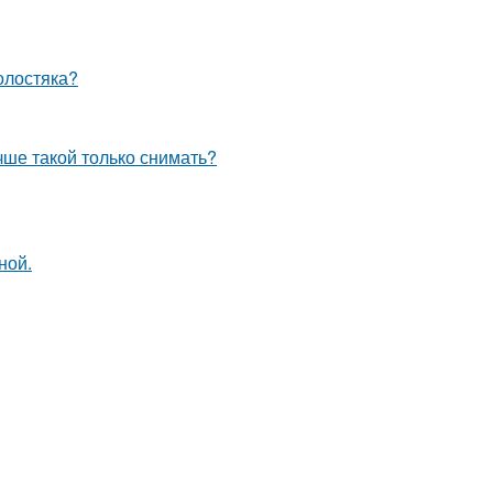
олостяка?
чше такой только снимать?
ной.