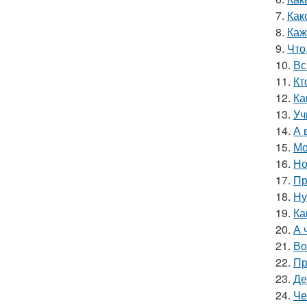
7.
Как
8.
Каж
9.
Что
10.
Вс
11.
Кт
12.
Ка
13.
Уч
14.
А 
15.
Мо
16.
Но
17.
Пр
18.
Ну
19.
Ка
20.
А 
21.
Во
22.
Пр
23.
Де
24.
Че