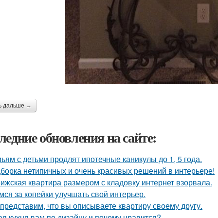
ь дальше →
ледние обновления на сайте:
ьям с детьми продлят ипотечные каникулы до 1, 5 года.
борка нетипичных и очень красивых решений в интерьере!
ижская квартира размером с кладовку интернет взорвала.
мся за копейки улучшать свой интерьер.
представим, что вы описываете квартиру своему другу.
ая кухня вам по дизайну и почему нравится?