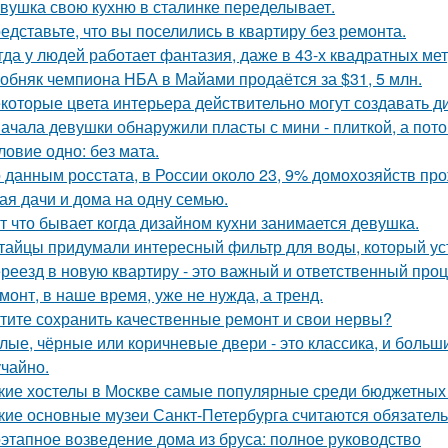
вушка свою кухню в сталинке переделывает.
едставьте, что вы поселились в квартиру без ремонта.
гда у людей работает фантазия, даже в 43-х квадратных ме
обняк чемпиона НБА в Майами продаётся за $31, 5 млн.
которые цвета интерьера действительно могут создавать д
ачала девушки обнаружили пласты с мини - плиткой, а потом
ловие одно: без мата.
 данным росстата, в России около 23, 9% домохозяйств п
ая дачи и дома на одну семью.
т что бывает когда дизайном кухни занимается девушка.
тайцы придумали интересный фильтр для воды, который ус
реезд в новую квартиру - это важный и ответственный про
монт, в наше время, уже не нужда, а тренд.
тите сохранить качественные ремонт и свои нервы?
лые, чёрные или коричневые двери - это классика, и боль
учайно.
кие хостелы в Москве самые популярные среди бюджетных
кие основные музеи Санкт-Петербурга считаются обязате
этапное возведение дома из бруса: полное руководство