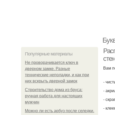
Бук
Расп
Популярные материалы
сте
Не проворачивается ключ в
Вам п
дверном замке. Разные
технические неполадки, и как при
них вскрыть дверной замок
- чист
Строительство дома из бруса:
- акр
ручная работа для настоящих
- скр
мужчин
- кле
Можно ли есть арбуз после селедки.