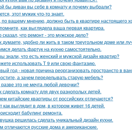
ой бы диван вы себе в комнату и почему выбрали?
ется, этот мужик что-то знает.
, по вашему мнению, должно быть в квартире настоящего х
помните, как выглядела ваша первая квартира.
о сказал, что ремонт - это мужское дело?
к думаете, удобно ли жить в таком треугольном доме или лу
имся делать фартук на кухню самостоятельно.
вы знали, что есть женский и мужской дизайн квартир?
жете использовать Т 9 или свою фантазию.
вый год - новая причина реорганизовать пространсто в ван
остите, а зачем переделывать старую мебель?
 разве это не мечта любой девочки?
к сделать комнату для двух разнополых детей.
чем китайские квартиры от российских отличаются?
т как выглядит в дом, в котором живет 16 детей.
оисходит бабулинг ремонта.
вушка решилась сделать уникальный дизайн кухни.
м отличаются русские дома и американские.