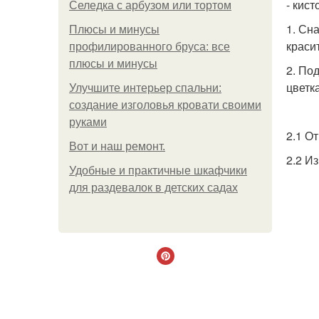
- кист
Селедка с арбузом или тортом
1. Сн
Плюсы и минусы
краси
профилированного бруса: все
плюсы и минусы
2. По
цветка
Улучшите интерьер спальни:
создание изголовья кровати своими
руками
2.1 О
Boт и наш ремoнт.
2.2 И
Удобные и практичные шкафчики
для раздевалок в детских садах