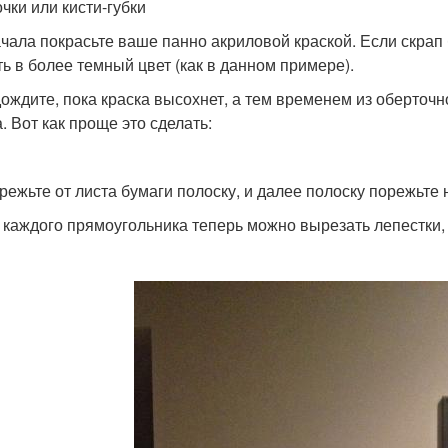
очки или кисти-губки
ачала покрасьте ваше панно акриловой краской. Если скрап б
ть в более темный цвет (как в данном примере).
дождите, пока краска высохнет, а тем временем из оберточ
. Вот как проще это сделать:
трежьте от листа бумаги полоску, и далее полоску порежьте
з каждого прямоугольника теперь можно вырезать лепестки,