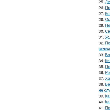
25.
Де
26.
Пр
27.
Ко
28.
Ос
29.
Не
30.
Сн
31.
Ус
32.
По
включ
33.
Во
34.
Ки
35.
Пе
36.
Ре
37.
Хо
38.
Бе
не сл
39.
Ка
40.
Ка
41.
По