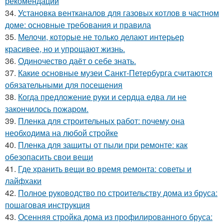
рекомендации
34.
Установка вентканалов для газовых котлов в частном
доме: основные требования и правила
35.
Мелочи, которые не только делают интерьер
красивее, но и упрощают жизнь.
36.
Одиночество даёт о себе знать.
37.
Какие основные музеи Санкт-Петербурга считаются
обязательными для посещения
38.
Когда предложение руки и сердца едва ли не
закончилось пожаром.
39.
Пленка для строительных работ: почему она
необходима на любой стройке
40.
Пленка для защиты от пыли при ремонте: как
обезопасить свои вещи
41.
Где хранить вещи во время ремонта: советы и
лайфхаки
42.
Полное руководство по строительству дома из бруса:
пошаговая инструкция
43.
Осенняя стройка дома из профилированного бруса: