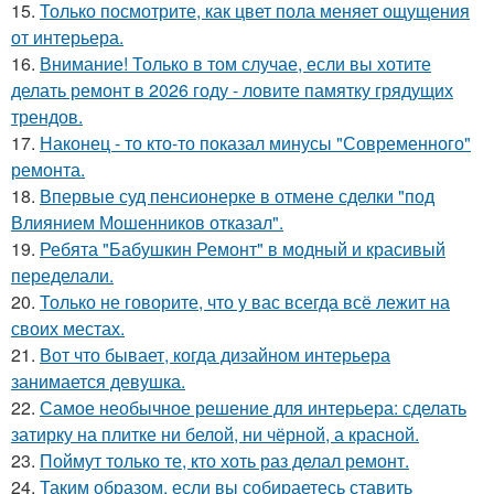
15.
Только посмотрите, как цвет пола меняет ощущения
от интерьера.
16.
Внимание! Только в том случае, если вы хотите
делать ремонт в 2026 году - ловите памятку грядущих
трендов.
17.
Наконец - то кто-то показал минусы "Современного"
ремонта.
18.
Впервые суд пенсионерке в отмене сделки "под
Влиянием Мошенников отказал".
19.
Ребята "Бабушкин Ремонт" в модный и красивый
переделали.
20.
Только не говорите, что у вас всегда всё лежит на
своих местах.
21.
Вот что бывает, когда дизайном интерьера
занимается девушка.
22.
Самое необычное решение для интерьера: сделать
затирку на плитке ни белой, ни чёрной, а красной.
23.
Поймут только те, кто хоть раз делал ремонт.
24.
Таким образом, если вы собираетесь ставить