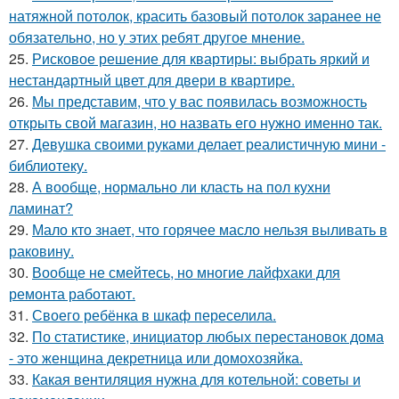
натяжной потолок, красить базовый потолок заранее не
обязательно, но у этих ребят другое мнение.
25.
Рисковое решение для квартиры: выбрать яркий и
нестандартный цвет для двери в квартире.
26.
Мы представим, что у вас появилась возможность
открыть свой магазин, но назвать его нужно именно так.
27.
Девушка своими руками делает реалистичную мини -
библиотеку.
28.
А вообще, нормально ли класть на пол кухни
ламинат?
29.
Мало кто знает, что горячее масло нельзя выливать в
раковину.
30.
Вообще не смейтесь, но многие лайфхаки для
ремонта работают.
31.
Своего ребёнка в шкаф переселила.
32.
По статистике, инициатор любых перестановок дома
- это женщина декретница или домохозяйка.
33.
Какая вентиляция нужна для котельной: советы и