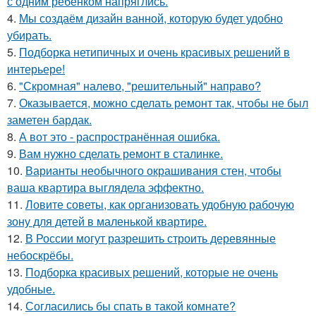
с одним ребёнком напряглись.
4.
Мы создаём дизайн ванной, которую будет удобно
убирать.
5.
Подборка нетипичных и очень красивых решений в
интерьере!
6.
"Скромная" налево, "решительный" направо?
7.
Оказывается, можно сделать ремонт так, чтобы не был
заметен бардак.
8.
А вот это - распространённая ошибка.
9.
Вам нужно сделать ремонт в сталинке.
10.
Варианты необычного окрашивания стен, чтобы
ваша квартира выглядела эффектно.
11.
Ловите советы, как организовать удобную рабочую
зону для детей в маленькой квартире.
12.
В России могут разрешить строить деревянные
небоскрёбы.
13.
Подборка красивых решений, которые не очень
удобные.
14.
Согласились бы спать в такой комнате?