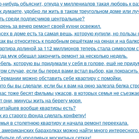
о-нибудь объяснит, откуда у миллениалов такая любовь к 
к думаете, удобно ли жить в таком треугольном доме или лу
ть среди подписчиков центральные?
рень за вечер ремонт своей кухни освежил.
всех в доме есть та самая вещь, которую купили, но пользы 
как вы относитесь к подобным решёткам на окнах и на балк
артира долиной за 112 миллионов теперь стала символом 
гда муж обещал закончить ремонт за несколько недель.
бель, которую вы придумали у себя в голове, ещё не прид
том случае, если бы перед вами встал выбор, как покрасить
Германии можно обставить себе квартиру с помойки.
что бы вы сделали, если бы к вам на окно залезла белка стр
вас тоже бесят фильмы ужасов, в которых семья не съезжа
т они, минусы жить на берегу моря.
китайцев вообще квартиры есть?
к из старого фонда сделать конфетку!
мья в столетнюю квартиру и начала ремонт переехала.
 американских барахолках можно найти много интересного.
будьте об уродливых москитных сетках!