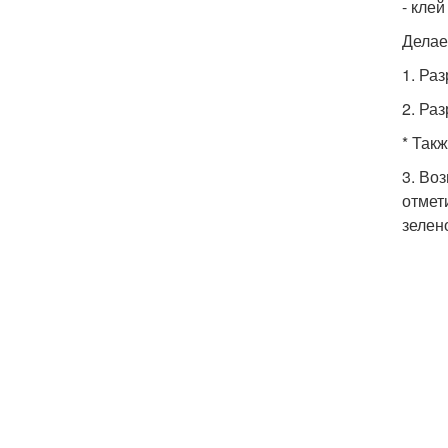
- клей
Делае
1. Ра
2. Ра
* Так
3. Во
отмет
зелен