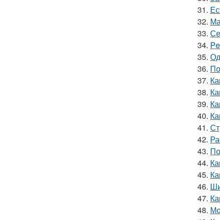
31.
Ес
32.
Ма
33.
Се
34.
Pe
35.
Од
36.
По
37.
Ка
38.
Ка
39.
Ка
40.
Ка
41.
Ст
42.
Ра
43.
По
44.
Ка
45.
Ка
46.
Ши
47.
Ка
48.
Мо