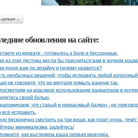
ь дальше →
ледние обновления на сайте:
отаете из кровати - готовьтесь к боли и бессоннице.
ая из этих лестниц могла бы присниться вам в ночном кош
ая кухня вам по дизайну и почему нравится?
ть необычных решений, чтобы исправить любой колхозный
ько не говорите, что не мечтали помыть ванную так.
посмотрим на красивое использование радиаторов в интер
елитесь своей болью.
напоминаем, что старый и некрасивый балкон - не пригово
 всё исправить.
но бесконечно смотреть на три вещи: как горит огонь, течёт
йтеры минимализма, радуйтесь!
помните, как выглядела ваша первая квартира.