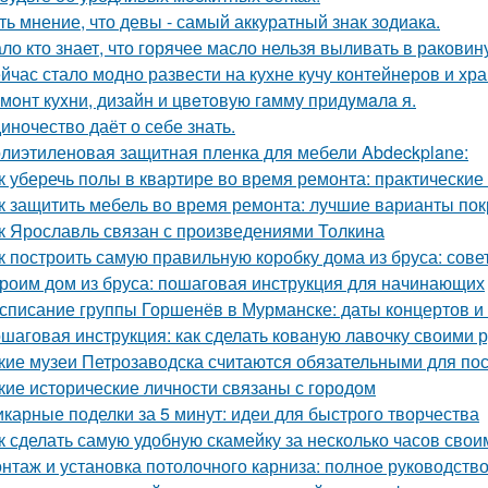
ть мнение, что девы - самый аккуратный знак зодиака.
ло кто знает, что горячее масло нельзя выливать в раковин
йчас стало модно развести на кухне кучу контейнеров и хр
мoнт куxни, дизaйн и цвeтoвую гaмму придyмaлa я.
иночество даёт о себе знать.
лиэтиленовая защитная пленка для мебели Abdeckplane:
к уберечь полы в квартире во время ремонта: практические
к защитить мебель во время ремонта: лучшие варианты по
к Ярославль связан с произведениями Толкина
к построить самую правильную коробку дома из бруса: сов
роим дом из бруса: пошаговая инструкция для начинающих
списание группы Горшенёв в Мурманске: даты концертов и
шаговая инструкция: как сделать кованую лавочку своими 
кие музеи Петрозаводска считаются обязательными для п
кие исторические личности связаны с городом
карные поделки за 5 минут: идеи для быстрого творчества
к сделать самую удобную скамейку за несколько часов свои
нтаж и установка потолочного карниза: полное руководств