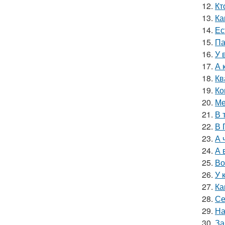
12.
Кт
13.
Ка
14.
Ес
15.
Па
16.
У 
17.
А 
18.
Кв
19.
Ко
20.
Ме
21.
В 
22.
В 
23.
А 
24.
А 
25.
Во
26.
У 
27.
Ка
28.
Се
29.
На
30.
За