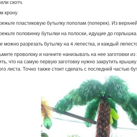
 или скотч.
м крону
зрежьте пластиковую бутылку пополам (поперек). Из верхней
зрежьте половинку бутылки на полоски, идущие до горлышка
же можно разрезать бутылку на 4 лепестка, и каждый лепесто
зьмите проволоку и начните нанизывать на нее заготовки из
ить, что на самую первую заготовку нужно закрутить крышк
ого листа. Точно также стоит сделать с последней частью бу