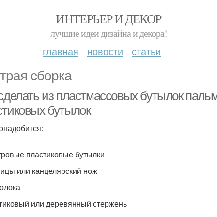
ИНТЕРЬЕР И ДЕКОР
лучшие идеи дизайна и декора!
главная
новости
статьи
трая сборка
сделать из пластмассовых бутылок пальм
стиковых бутылок
онадобится:
итровые пластиковые бутылки
ницы или канцелярский нож
волока
стиковый или деревянный стержень