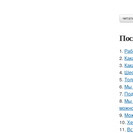
читат
Пос
1.
Раб
2.
Как
3.
Как
4.
Шес
5.
Тол
6.
Мы 
7.
Под
8.
Мы 
можно
9.
Мож
10.
Хе
11.
Вс