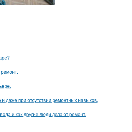
маре?
 ремонт.
ьере.
р и даже при отсутствии ремонтных навыков,
 вода и как другие люди делают ремонт.