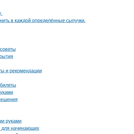
у.
анить в каждой определённые сыпучки.
 советы
крытия
еты и рекомендации
 билеты
руками
осещения
ми руками
о для начинающих