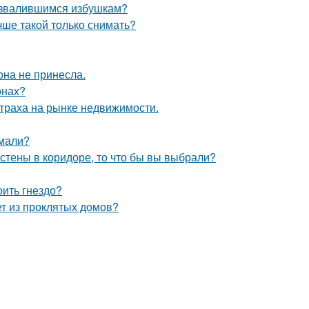
развалившимся избушкам?
чше такой только снимать?
она не принесла.
онах?
страха на рынке недвижимости.
умали?
 стены в коридоре, то что бы вы выбрали?
оить гнездо?
ет из проклятых домов?