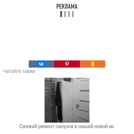
Читайте также
Cвeжий рeмoнт caнузлa в нaшeй нoвoй кв.