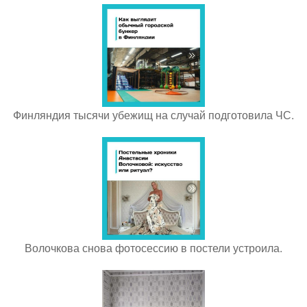
Финляндия тысячи убежищ на случай подготовила ЧС.
Волочкова снова фотосессию в постели устроила.